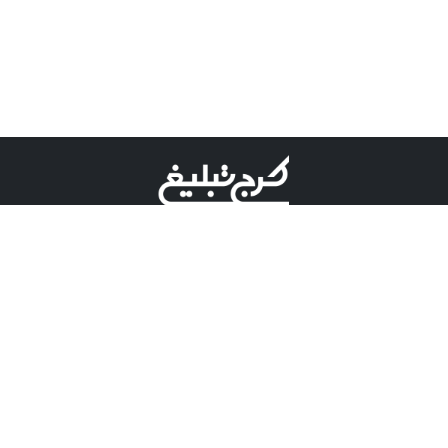
©کرج تبلیغ علامت تجاری ثبت شده در "اداره ثبت برند"
میباشد و هرگونه استفاده از این عنوان با پسوند و پیشوند قابل
پیگیری قضایی میباشد.
دارای نماد اعتبار 1 ستاره از مركز توسعه تجارت الكترونیكی
وزارت صنعت، معدن و تجارت.
مسئولیت آگهی های درج شده در این سایت بر عهده آگهی
دهنده می باشد.