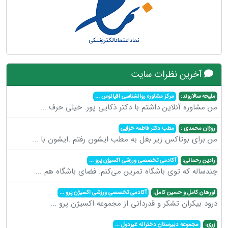
آخرین نظرات سایت
ملیحه سالاروند:
مرکز مشاوره روانشناسی اقیانوس
...
من مشاوره آنلاین داشتم با دکتر ذکایی پور. خیلی حرف
...
روژان محمدی :
مطب دکتر فاطمه خزایی
من برای بوتاکس زیر بغل به مطب ایشون رفتم .ایشون با
...
رادین رحمانی:
آکادمی تخصصی ورزشی اکسیژن پرو
...
چندساله که توی باشگاه تمرین می‌کنم. فضای باشگاه هم
...
اورهان کامل و حسین کامل:
آکادمی تخصصی ورزشی اکسیژن پرو
...
درود بیکران تشکر و قدردانی از مجموعه اکسیژن پرو
...
زری:
مجموعه دبیرستان دخترانه غیردول
...