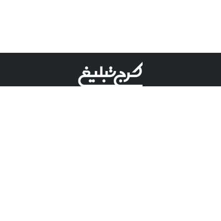
©کرج تبلیغ علامت تجاری ثبت شده در "اداره ثبت برند"
میباشد و هرگونه استفاده از این عنوان با پسوند و پیشوند قابل
پیگیری قضایی میباشد.
دارای نماد اعتبار 1 ستاره از مركز توسعه تجارت الكترونیكی
وزارت صنعت، معدن و تجارت.
مسئولیت آگهی های درج شده در این سایت بر عهده آگهی
دهنده می باشد.
تعرفه تبلیغات