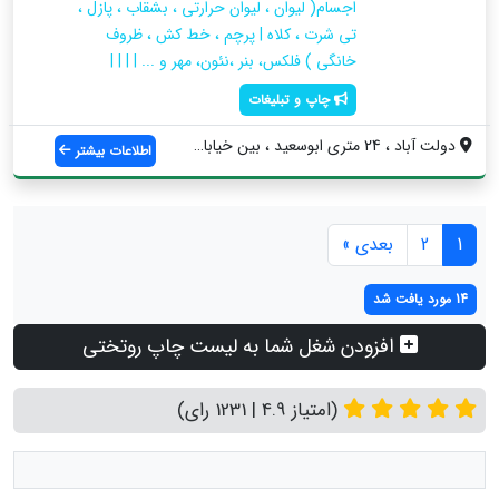
اجسام( لیوان ، لیوان حرارتی ، بشقاب ، پازل ،
تی شرت ، کلاه | پرچم ، خط کش ، ظروف
خانگی ) فلکس، بنر ،نئون، مهر و ... | | | |
چاپ و تبلیغات
دولت آباد ، 24 متری ابوسعید ، بین خیابان...
اطلاعات بیشتر
1
2
بعدی »
14 مورد یافت شد
افزودن شغل شما به لیست چاپ روتختی
(امتیاز 4.9 | 1231 رای)