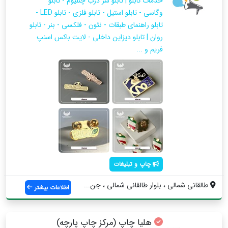
خدمات تابلو | تابلو سر درب چنلیوم - تابلو
وگاسی - تابلو استیل - تابلو فلزی - تابلو LED -
تابلو راهنمای طبقات - نئون - فلکسی - بنر - تابلو
روان | تابلو دیزاین داخلی - لایت باکس اسنپ
فریم و ...
چاپ و تبلیغات
طالقانی شمالی ، بلوار طالقانی شمالی ، جن...
اطلاعات بیشتر
هلیا چاپ (مرکز چاپ پارچه)