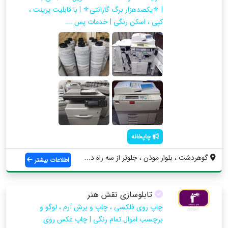
| ⚜️يكصدهزار برگ گارانتي⚜️ | با قابليت پرينت ،
كپي ، اسكن رنگي | خدمات پس ...
چاپخانه
گوهردشت ، بلوار موذن ، جلوتر از سه راه د...
اطلاعات بیشتر
تابلوسازی نقش هنر
چاپ روی فلکسی ، چاپ و برش آرم ، لوگو و
برچسب اموال تمام رنگی | چاپ عکس روی