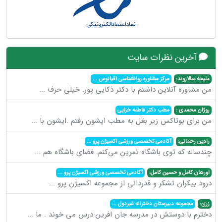
آخرین نظرات سایت
ملیحه سالاروند:
مرکز مشاوره روانشناسی اقیانوس
...
من مشاوره آنلاین داشتم با دکتر ذکایی پور. خیلی حرف
...
روژان محمدی :
مطب دکتر فاطمه خزایی
من برای بوتاکس زیر بغل به مطب ایشون رفتم .ایشون با
...
رادین رحمانی:
آکادمی تخصصی ورزشی اکسیژن پرو
...
چندساله که توی باشگاه تمرین می‌کنم. فضای باشگاه هم
...
اورهان کامل و حسین کامل:
آکادمی تخصصی ورزشی اکسیژن پرو
...
درود بیکران تشکر و قدردانی از مجموعه اکسیژن پرو
...
زری:
مجموعه دبیرستان دخترانه غیردول
...
دخترم با دوستش در مدرسه جان افرین درس می خوند . ما
...