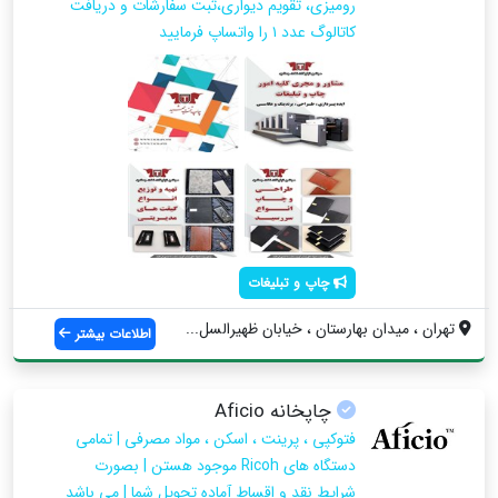
رومیزی، تقویم دیواری،ثبت سفارشات و دریافت
کاتالوگ عدد ۱ را واتساپ فرمایید
چاپ و تبلیغات
تهران ، میدان بهارستان ، خیابان ظهیرالسل...
اطلاعات بیشتر
چاپخانه Aficio
فتوكپي ، پرينت ، اسكن ، مواد مصرفي | تمامي
دستگاه هاي Ricoh موجود هستن | بصورت
شرايط نقد و اقساط آماده تحويل شما | مي باشد