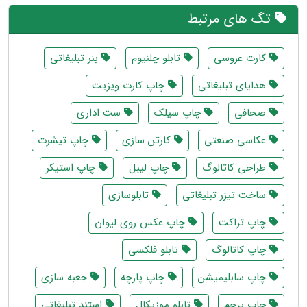
تگ های مرتبط
کارت عروسی
تابلو چلنیوم
بنر تبلیغاتی
هدایای تبلیغاتی
چاپ کارت ویزیت
صحافی
چاپ سیلک
ست اداری
عکاسی صنعتی
کارتن سازی
چاپ تیشرت
طراحی کاتالوگ
چاپ لیبل
چاپ استیکر
ساخت تیزر تبلیغاتی
تابلوسازی
چاپ تراکت
چاپ عکس روی لیوان
چاپ کاتالوگ
تابلو فلکسی
چاپ سابلیمیشن
چاپ پارچه
جعبه سازی
چاپ پرچم
تابلو موزیکال
استند تبلیغاتی