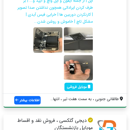
اپل | از جمله آیفون و اپل واچ و آیپد و... | بر
طرف کردن ایراداتی همچون نداشتن صدا تصویر
| کارنکردن دوربین ها | خرابی فیس آیدی |
مشکل تاچ | خاموش و روشن شدن...
موبایل فروشی
طالقانی جنوبی ، به سمت هفت تیر ، انتهای ...
اطلاعات بیشتر
دیجی گلکسی ، فروش نقد و اقساط
موبایل بازنشستگان