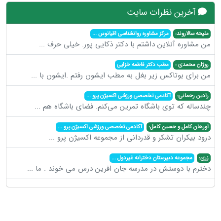
آخرین نظرات سایت
ملیحه سالاروند:
مرکز مشاوره روانشناسی اقیانوس
...
من مشاوره آنلاین داشتم با دکتر ذکایی پور. خیلی حرف
...
روژان محمدی :
مطب دکتر فاطمه خزایی
من برای بوتاکس زیر بغل به مطب ایشون رفتم .ایشون با
...
رادین رحمانی:
آکادمی تخصصی ورزشی اکسیژن پرو
...
چندساله که توی باشگاه تمرین می‌کنم. فضای باشگاه هم
...
اورهان کامل و حسین کامل:
آکادمی تخصصی ورزشی اکسیژن پرو
...
درود بیکران تشکر و قدردانی از مجموعه اکسیژن پرو
...
زری:
مجموعه دبیرستان دخترانه غیردول
...
دخترم با دوستش در مدرسه جان افرین درس می خوند . ما
...