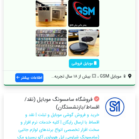
موبایل فروشی
📱 موبایل GSM ، 💥 بیش از ۱۸ سال تجربه د...
اطلاعات بیشتر
فروشگاه سامسونگ موبایل (نقد/
اقساط/بازنشستگان)
خرید و فروش گوشی موبایل و تبلت | نقد و
اقساط با ارسال رایگان | کلیه خدمات نرم افزار و
سخت افزار تخصصی انواع برندهای لوازم جانبی
(سامسونگ شیاومی اپل هوواوی آکو یسیدو مک