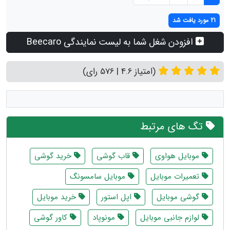
21 مورد یافت شد
افزودن شغل شما به لیست نمایندگی Beecaro
(امتیاز 4.6 | 576 رای)
تگ های مرتبط
موبايل هواوى
قاب گوشی
خرید گوشی
تعمیرات موبایل
موبایل سامسونگ
گوشي موبايل
اپل استور
خرید موبایل
لوازم جانبی موبایل
مونوپاد
کاور گوشی