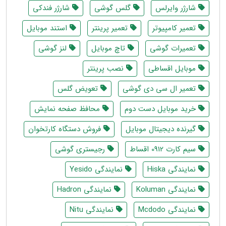
شارژر وایرلس
گلس گوشی
شارژر فندکی
تعمیر کامپیوتر
تعمیر پرینتر
استند موبایل
تعمیرات گوشی
تاچ موبایل
لنز گوشی
موبایل اقساطی
نصب پرینتر
تعمیر ال سی دی گوشی
تعویض گلس
خرید موبایل دست دوم
محافظ صفحه نمایش
گیرنده دیجیتال موبایل
فروش دستگاه کارتخوان
سیم کارت 0912 اقساط
رجیستری گوشی
نمایندگی Hiska
نمایندگی Yesido
نمایندگی Koluman
نمایندگی Hadron
نمایندگی Mcdodo
نمایندگی Nitu