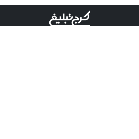
©کرج تبلیغ علامت تجاری ثبت شده در "اداره ثبت برند"
میباشد و هرگونه استفاده از این عنوان با پسوند و پیشوند قابل
پیگیری قضایی میباشد.
دارای نماد اعتبار 1 ستاره از مركز توسعه تجارت الكترونیكی
وزارت صنعت، معدن و تجارت.
مسئولیت آگهی های درج شده در این سایت بر عهده آگهی
دهنده می باشد.
تعرفه تبلیغات
پنل کاربری
تماس با کرج تبلیغ