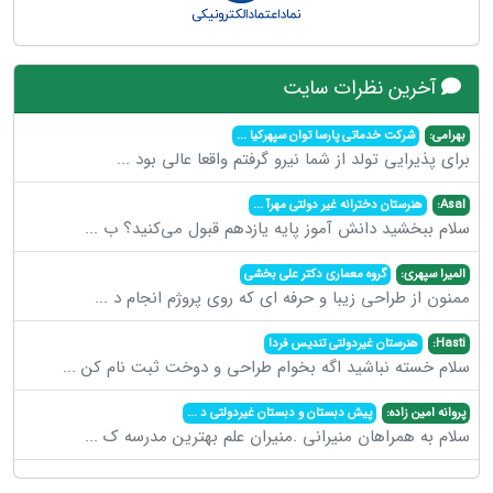
آخرین نظرات سایت
بهرامی:
شرکت خدماتی پارسا توان سپهرکیا
...
برای پذیرایی تولد از شما نیرو گرفتم واقعا عالی بود
...
Asal:
هنرستان دخترانه غیر دولتی مهرآ
...
سلام ببخشید دانش آموز پایه یازدهم قبول می‌کنید؟ ب
...
المیرا سپهری:
گروه معماری دکتر علی بخشی
ممنون از طراحی زیبا و حرفه ای که روی پروژم انجام د
...
Hasti:
هنرستان غیردولتی تندیس فردا
سلام خسته نباشید اگه بخوام طراحی و دوخت ثبت نام کن
...
پروانه امین زاده:
پیش دبستان و دبستان غیردولتی د
...
سلام به همراهان منیرانی .منیران علم بهترین مدرسه ک
...