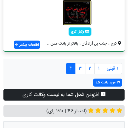
وکیل کرج
کرج ، جنب پل آزادگان ، بالاتر از بانک مس...
اطلاعات بیشتر
« قبلی
1
2
3
4
39 مورد یافت شد
افزودن شغل شما به لیست وکالت کاری
(امتیاز 4.6 | 1910 رای)