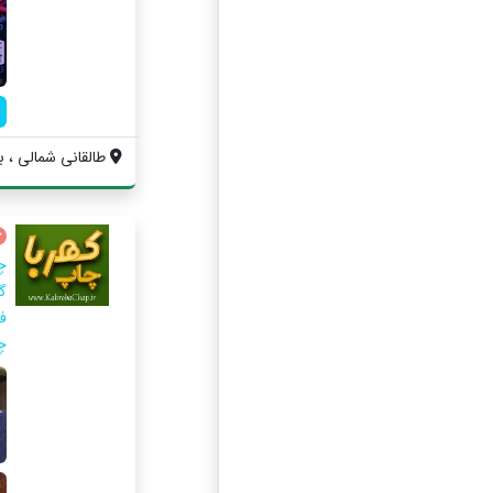
طالقانی شمالی ، بل
چا
گ
ف
چ