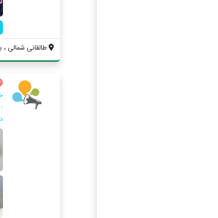
طالقانی شمالی ، بل
خد
د