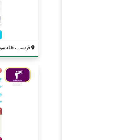
فردیس ، فلکه سوم ، خیابان 0
چ
ص
و
م