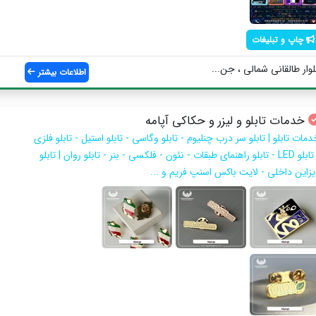
چاپ و تبلیغات
وار طالقانی شمالی ، جن...
اطلاعات بیشتر
خدمات تابلو و لیزر و حکاکی آپامه
مات تابلو | تابلو سر درب چنلیوم - تابلو وگاسی - تابلو استیل - تابلو فلزی
- تابلو LED - تابلو راهنمای طبقات - نئون - فلکسی - بنر - تابلو روان | تابلو
یزاین داخلی - لایت باکس اسنپ فریم و ...