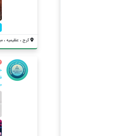
کرج ، عظیمیه ، می
خ
فا
ط