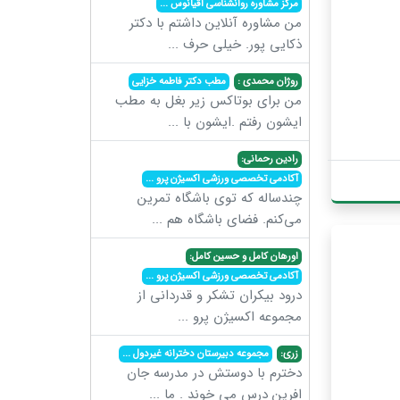
مرکز مشاوره روانشناسی اقیانوس
...
من مشاوره آنلاین داشتم با دکتر
ذکایی پور. خیلی حرف
...
روژان محمدی :
مطب دکتر فاطمه خزایی
من برای بوتاکس زیر بغل به مطب
ایشون رفتم .ایشون با
...
رادین رحمانی:
آکادمی تخصصی ورزشی اکسیژن پرو
...
چندساله که توی باشگاه تمرین
می‌کنم. فضای باشگاه هم
...
اورهان کامل و حسین کامل:
آکادمی تخصصی ورزشی اکسیژن پرو
...
درود بیکران تشکر و قدردانی از
مجموعه اکسیژن پرو
...
زری:
مجموعه دبیرستان دخترانه غیردول
...
دخترم با دوستش در مدرسه جان
افرین درس می خوند . ما
...