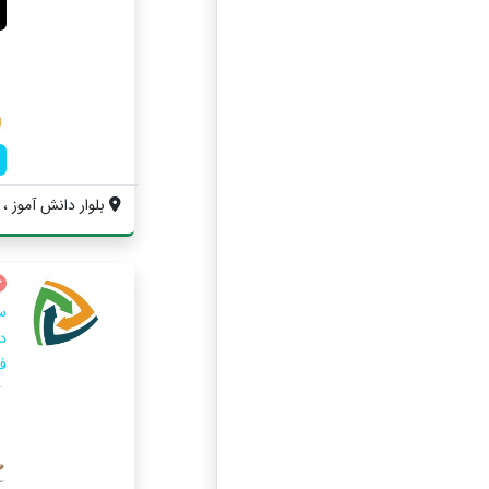
بلوار دانش آموز ، 
س
د
ف