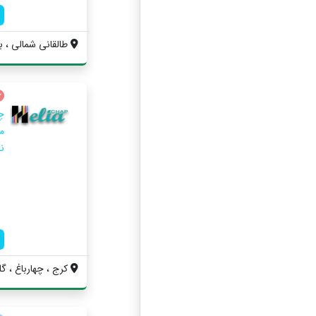
طالقانی شمالی ، بل
چ
م
نم
کرج ، چهارباغ ، گ