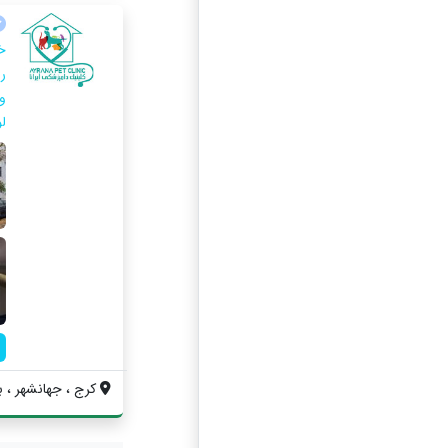
خ
ر
و
لو
کرج ، جهانشهر ، ب