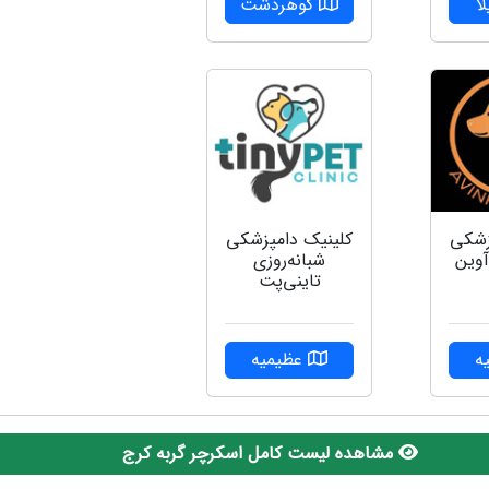
ا
گوهردشت
زشکی
کلینیک دامپزشکی
وین
شبانه‌روزی
تاینی‌پت
ه
عظیمیه
مشاهده لیست کامل اسکرچر گربه کرج