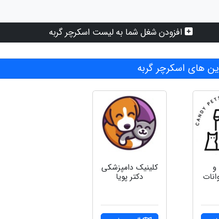
افزودن شغل شما به لیست اسکرچر گربه
ن های اسکرچر گربه
و
کلینیک دامپزشکی
انات
دکتر پویا