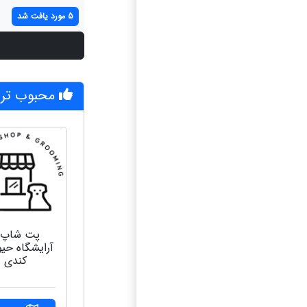
5 مورد یافت شد
محبوب تری
پت شاپ 
آرایشگاه حیو
کندی