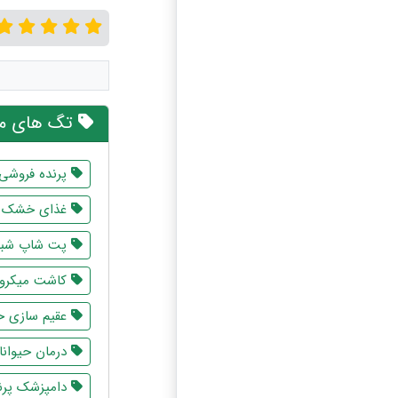
تگ های مر
پرنده فروشی
غذای خشک 
پت شاپ شبان
کاشت میکرو
عقیم سازی ح
درمان حیوانا
دامپزشک پرن