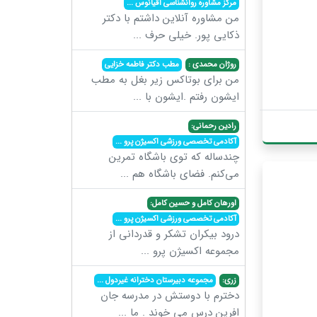
مرکز مشاوره روانشناسی اقیانوس
...
من مشاوره آنلاین داشتم با دکتر
ذکایی پور. خیلی حرف
...
روژان محمدی :
مطب دکتر فاطمه خزایی
من برای بوتاکس زیر بغل به مطب
ایشون رفتم .ایشون با
...
رادین رحمانی:
آکادمی تخصصی ورزشی اکسیژن پرو
...
چندساله که توی باشگاه تمرین
می‌کنم. فضای باشگاه هم
...
اورهان کامل و حسین کامل:
آکادمی تخصصی ورزشی اکسیژن پرو
...
درود بیکران تشکر و قدردانی از
مجموعه اکسیژن پرو
...
زری:
مجموعه دبیرستان دخترانه غیردول
...
دخترم با دوستش در مدرسه جان
افرین درس می خوند . ما
...