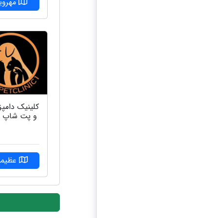
مهرویل
کلینیک دامپ
و پت شاپ آ
عظیمی