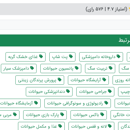
(امتیاز 4.7 | 576 رای)
تبط
داروخانه دامپزشکی
پت شاپ
غذای خشک گربه
سگ
تربیت سگ
پانسیون حیوانات
دامپزشک سیار
ه روزی
آرایشگاه حیوانات
پرورش پرندگان زینتی
چیپ
جراحی حیوانات
دندانپزشکی حیوانات
یوانات
رادیولوژی و سونوگرافی حیوانات
آزمایشگاه حیوانات
ت‌ خانگی
باکس حیوانات
پارک بازی حیوانات
مربی 
دگان
لانه و قفس حیوانات
غذا و مکمل حیوانات