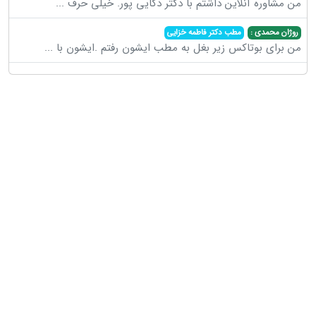
من مشاوره آنلاین داشتم با دکتر ذکایی پور. خیلی حرف
...
روژان محمدی :
مطب دکتر فاطمه خزایی
من برای بوتاکس زیر بغل به مطب ایشون رفتم .ایشون با
...