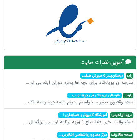
آخرین نظرات سایت
راد:
دبستان پسرانه سروش هدایت
مدرسه ی پویا،شاد برای بچه ها.پسرم دوران ابتدایی او
...
پارسا:
هنرستان غیردولتی فنی حرفه ای پ
...
سلام وقتتون بخیر میخواستم بدونم شعبه دوم رشته الک
...
مریم ابراهیمی:
آموزشگاه کامپیوتر و حسابداری ا
...
سلام وقت بخیر لطفا مبلغ شهریه برنامه نویسی بزرگسال
...
ملیحه سالاروند:
مرکز مشاوره روانشناسی اقیانوس
...