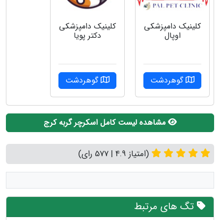
كلينيك دامپزشكي
کلینیک دامپزشکی
اوپال
دکتر پویا
گوهردشت
گوهردشت
مشاهده لیست کامل اسکرچر گربه کرج
(امتیاز 4.9 | 577 رای)
تگ های مرتبط