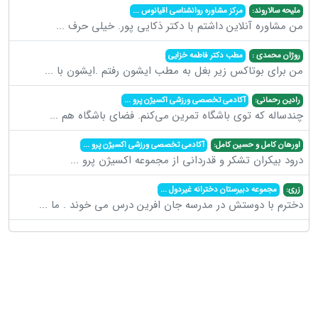
ملیحه سالاروند:
مرکز مشاوره روانشناسی اقیانوس
...
من مشاوره آنلاین داشتم با دکتر ذکایی پور. خیلی حرف
...
روژان محمدی :
مطب دکتر فاطمه خزایی
من برای بوتاکس زیر بغل به مطب ایشون رفتم .ایشون با
...
رادین رحمانی:
آکادمی تخصصی ورزشی اکسیژن پرو
...
چندساله که توی باشگاه تمرین می‌کنم. فضای باشگاه هم
...
اورهان کامل و حسین کامل:
آکادمی تخصصی ورزشی اکسیژن پرو
...
درود بیکران تشکر و قدردانی از مجموعه اکسیژن پرو
...
زری:
مجموعه دبیرستان دخترانه غیردول
...
دخترم با دوستش در مدرسه جان افرین درس می خوند . ما
...