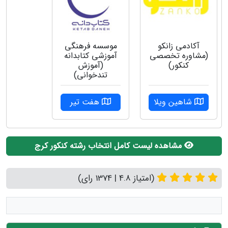
آکادمی زانکو
موسسه فرهنگی
(مشاوره تخصصی
آموزشی کتابدانه
کنکور)
(آموزش
تندخوانی)
شاهین ویلا
هفت تیر
مشاهده لیست کامل انتخاب رشته کنکور کرج
(امتیاز 4.8 | 1374 رای)