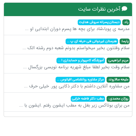
آخرین نظرات سایت
راد:
دبستان پسرانه سروش هدایت
مدرسه ی پویا،شاد برای بچه ها.پسرم دوران ابتدایی او
...
پارسا:
هنرستان غیردولتی فنی حرفه ای پ
...
سلام وقتتون بخیر میخواستم بدونم شعبه دوم رشته الک
...
مریم ابراهیمی:
آموزشگاه کامپیوتر و حسابداری ا
...
سلام وقت بخیر لطفا مبلغ شهریه برنامه نویسی بزرگسال
...
ملیحه سالاروند:
مرکز مشاوره روانشناسی اقیانوس
...
من مشاوره آنلاین داشتم با دکتر ذکایی پور. خیلی حرف
...
روژان محمدی :
مطب دکتر فاطمه خزایی
من برای بوتاکس زیر بغل به مطب ایشون رفتم .ایشون با
...