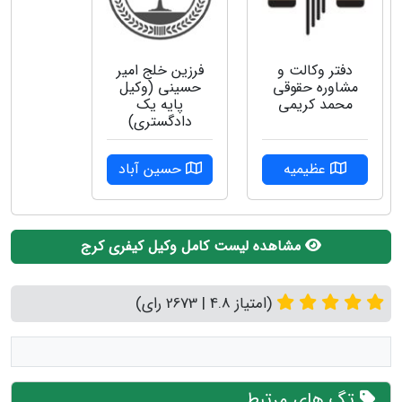
دفتر وکالت و
فرزین خلج امیر
مشاوره حقوقی
حسینی (وکیل
محمد کریمی
پایه یک
دادگستری)
عظیمیه
حسین آباد
مشاهده لیست کامل وکیل کیفری کرج
(امتیاز 4.8 | 2673 رای)
تگ های مرتبط