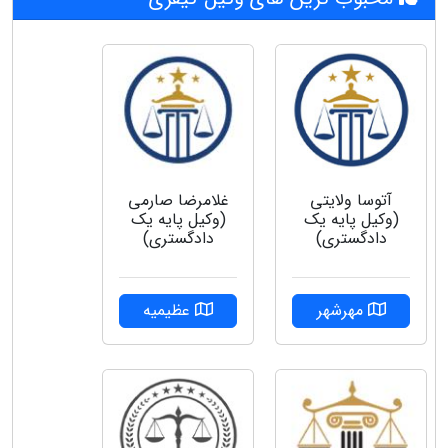
آتوسا ولایتی
غلامرضا صارمی
(وکیل پایه یک
(وکیل پایه یک
دادگستری)
دادگستری)
مهرشهر
عظیمیه