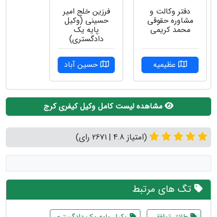
دفتر وکالت و
فرزین خلج امیر
مشاوره حقوقی
حسینی (وکیل
محمد کریمی
پایه یک
دادگستری)
عظیمیه
حسین آباد
مشاهده لیست کامل وکیل کیفری کرج
(امتیاز 4.8 | 2671 رای)
تگ های مرتبط