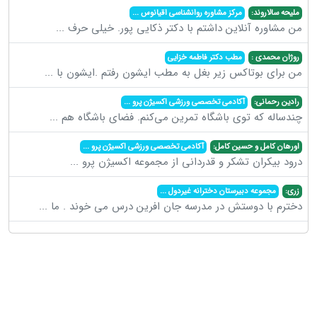
ملیحه سالاروند:
مرکز مشاوره روانشناسی اقیانوس
...
من مشاوره آنلاین داشتم با دکتر ذکایی پور. خیلی حرف
...
روژان محمدی :
مطب دکتر فاطمه خزایی
من برای بوتاکس زیر بغل به مطب ایشون رفتم .ایشون با
...
رادین رحمانی:
آکادمی تخصصی ورزشی اکسیژن پرو
...
چندساله که توی باشگاه تمرین می‌کنم. فضای باشگاه هم
...
اورهان کامل و حسین کامل:
آکادمی تخصصی ورزشی اکسیژن پرو
...
درود بیکران تشکر و قدردانی از مجموعه اکسیژن پرو
...
زری:
مجموعه دبیرستان دخترانه غیردول
...
دخترم با دوستش در مدرسه جان افرین درس می خوند . ما
...