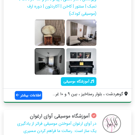
تمبک | سنتور | کاخن | آکاردئون | دوره ارف
(موسیقی کودک)
آموزشگاه موسیقی
گوهردشت ، بلوار رستاخیز ، بین 9 و 10 غرب...
اطلاعات بیشتر
آموزشگاه موسیقی آوای ارغوان
در آوای ارغوان آموختن موسیقی فراتر از یادگیری
یک ساز است. رسالت ما فراهم کردن مسیری