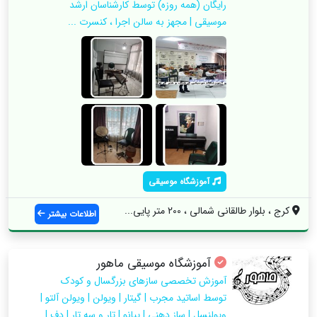
رایگان (همه روزه) توسط کارشناسان ارشد
موسیقی | مجهز به سالن اجرا ، کنسرت ...
آموزشگاه موسیقی
کرج ، بلوار طالقانی شمالی ، 200 متر پایی...
اطلاعات بیشتر
آموزشگاه موسیقی ماهور
آموزش تخصصی سازهای بزرگسال و کودک
توسط اساتید مجرب | گیتار | ویولن | ویولن آلتو |
ویولنسل | ساز دهنی | پیانو | تار و سه تار | دف |