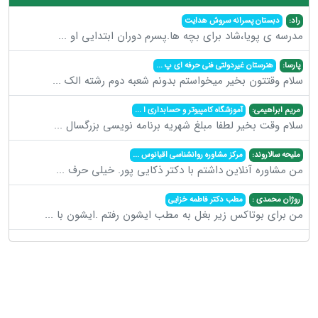
راد:
دبستان پسرانه سروش هدایت
مدرسه ی پویا،شاد برای بچه ها.پسرم دوران ابتدایی او
...
پارسا:
هنرستان غیردولتی فنی حرفه ای پ
...
سلام وقتتون بخیر میخواستم بدونم شعبه دوم رشته الک
...
مریم ابراهیمی:
آموزشگاه کامپیوتر و حسابداری ا
...
سلام وقت بخیر لطفا مبلغ شهریه برنامه نویسی بزرگسال
...
ملیحه سالاروند:
مرکز مشاوره روانشناسی اقیانوس
...
من مشاوره آنلاین داشتم با دکتر ذکایی پور. خیلی حرف
...
روژان محمدی :
مطب دکتر فاطمه خزایی
من برای بوتاکس زیر بغل به مطب ایشون رفتم .ایشون با
...