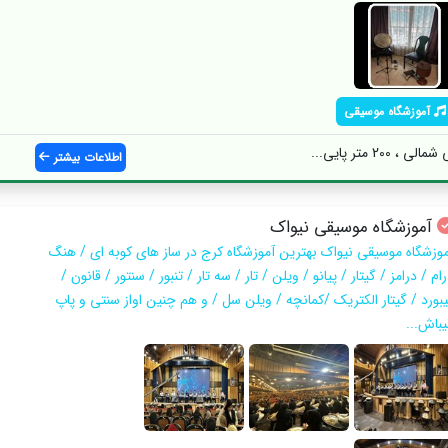
آموزشگاه موسیقی
200 متر پایی...
اطلاعات بیشتر
آموزشگاه موسیقی نیواک
موزشگاه موسیقی نیواک بهترین آموزشگاه کرج در ساز های کوبه ای / هنگ
ام / درامز / گیتار / پیانو / ویلن / تار / سه تار / تنبور / سنتور / قانون /
یبورد / گیتار الکتریک /کمانچه / ویلن سل / و هم چنین اواز سنتی و پاپ
یباش...