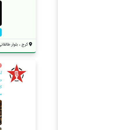
کرج ، بلوار طالقانی شمالی ، 
آ
در
ک
م