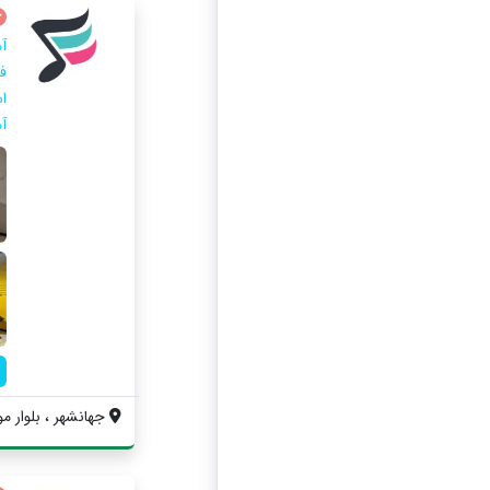
آ
ا
آ
جهانشهر ، بلوار مول