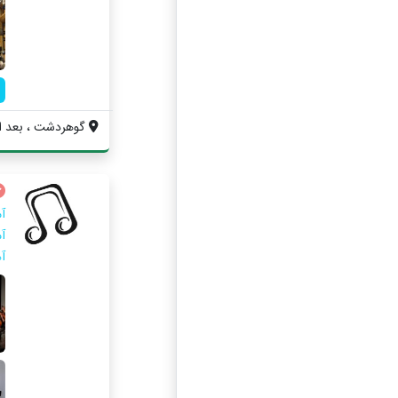
گوهردشت ، بعد از م
آ
آ
آ