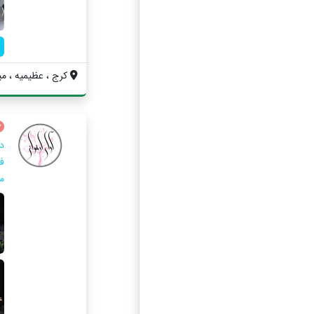
کرج ، عظیمیه ، مید
د
ف
م