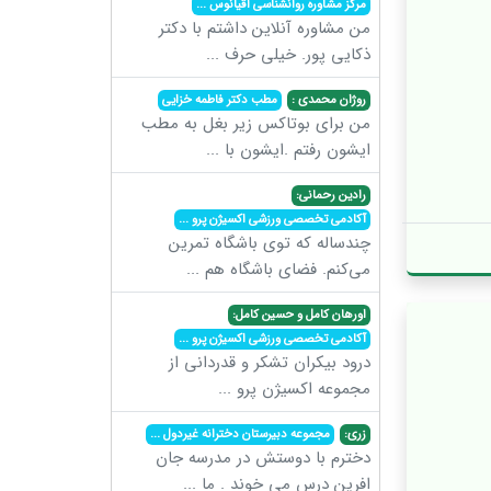
مرکز مشاوره روانشناسی اقیانوس
...
من مشاوره آنلاین داشتم با دکتر
ذکایی پور. خیلی حرف
...
روژان محمدی :
مطب دکتر فاطمه خزایی
من برای بوتاکس زیر بغل به مطب
ایشون رفتم .ایشون با
...
رادین رحمانی:
آکادمی تخصصی ورزشی اکسیژن پرو
...
چندساله که توی باشگاه تمرین
می‌کنم. فضای باشگاه هم
...
اورهان کامل و حسین کامل:
آکادمی تخصصی ورزشی اکسیژن پرو
...
درود بیکران تشکر و قدردانی از
مجموعه اکسیژن پرو
...
زری:
مجموعه دبیرستان دخترانه غیردول
...
دخترم با دوستش در مدرسه جان
افرین درس می خوند . ما
...