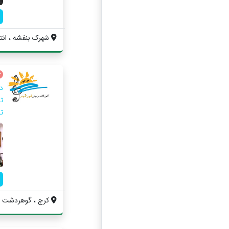
شهرک بنفشه ، انتهای 
د
ت
ت
کرج ، گوهردشت ، 