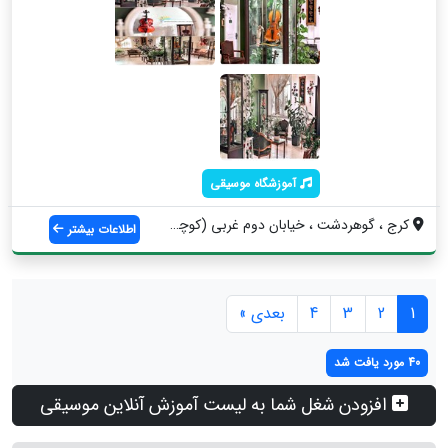
آموزشگاه موسیقی
کرج ، گوهردشت ، خیابان دوم غربی (کوچه سی...
اطلاعات بیشتر
1
2
3
4
بعدی »
40 مورد یافت شد
افزودن شغل شما به لیست آموزش آنلاین موسیقی