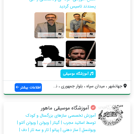
پسندند تاسیس گردید
آموزشگاه موسیقی
جهانشهر ، میدان سپاه ، بلوار جمهوری ، نب...
اطلاعات بیشتر
آموزشگاه موسیقی ماهور
آموزش تخصصی سازهای بزرگسال و کودک
توسط اساتید مجرب | گیتار | ویولن | ویولن آلتو |
ویولنسل | ساز دهنی | پیانو | تار و سه تار | دف |