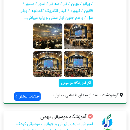
/ پیانو / ویلن / تار / سه تار / تنبور / سنتور /
قانون / کیبورد / گیتار الکتریک /کمانچه / ویلن
سل / و هم چنین اواز سنتی و پاپ میباش...
آموزشگاه موسیقی
گوهردشت ، بعد از میدان طالقانی ، بلوار ب...
اطلاعات بیشتر
آموزشگاه موسیقی بهمن
آموزش سازهای ایرانی و جهانی ، موسیقی کودک