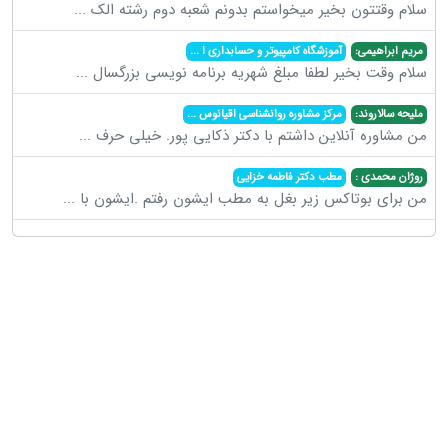
سلام وقتتون بخیر میخواستم بدونم شعبه دوم رشته الک
...
مریم ابراهیمی:
آموزشگاه کامپیوتر و حسابداری ا
...
سلام وقت بخیر لطفا مبلغ شهریه برنامه نویسی بزرگسال
...
ملیحه سالاروند:
مرکز مشاوره روانشناسی اقیانوس
...
من مشاوره آنلاین داشتم با دکتر ذکایی پور. خیلی حرف
...
روژان محمدی :
مطب دکتر فاطمه خزایی
من برای بوتاکس زیر بغل به مطب ایشون رفتم .ایشون با
...