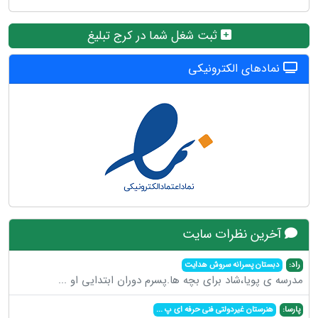
ثبت شغل شما در کرج تبلیغ
نمادهای الکترونیکی
آخرین نظرات سایت
راد:
دبستان پسرانه سروش هدایت
مدرسه ی پویا،شاد برای بچه ها.پسرم دوران ابتدایی او
...
پارسا:
هنرستان غیردولتی فنی حرفه ای پ
...