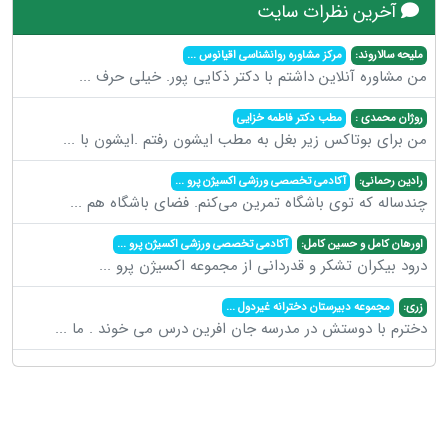
آخرین نظرات سایت
ملیحه سالاروند:
مرکز مشاوره روانشناسی اقیانوس
...
من مشاوره آنلاین داشتم با دکتر ذکایی پور. خیلی حرف
...
روژان محمدی :
مطب دکتر فاطمه خزایی
من برای بوتاکس زیر بغل به مطب ایشون رفتم .ایشون با
...
رادین رحمانی:
آکادمی تخصصی ورزشی اکسیژن پرو
...
چندساله که توی باشگاه تمرین می‌کنم. فضای باشگاه هم
...
اورهان کامل و حسین کامل:
آکادمی تخصصی ورزشی اکسیژن پرو
...
درود بیکران تشکر و قدردانی از مجموعه اکسیژن پرو
...
زری:
مجموعه دبیرستان دخترانه غیردول
...
دخترم با دوستش در مدرسه جان افرین درس می خوند . ما
...