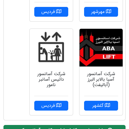
مهرشهر
فردیس
شرکت آسانسور
شرکت آسانسور
آسیا بالابر البرز
داتیس آسانبر
(آبالیفت)
نامور
گلشهر
فردیس