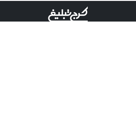
©کرج تبلیغ علامت تجاری ثبت شده در "اداره ثبت برند"
میباشد و هرگونه استفاده از این عنوان با پسوند و پیشوند قابل
پیگیری قضایی میباشد.
دارای نماد اعتبار 1 ستاره از مركز توسعه تجارت الكترونیكی
وزارت صنعت، معدن و تجارت.
مسئولیت آگهی های درج شده در این سایت بر عهده آگهی
دهنده می باشد.
تعرفه تبلیغات
پنل کاربری
تماس با کرج تبلیغ