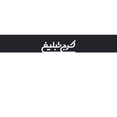
©کرج تبلیغ علامت تجاری ثبت شده در "اداره ثبت برند"
میباشد و هرگونه استفاده از این عنوان با پسوند و پیشوند قابل
پیگیری قضایی میباشد.
دارای نماد اعتبار 1 ستاره از مركز توسعه تجارت الكترونیكی
وزارت صنعت، معدن و تجارت.
مسئولیت آگهی های درج شده در این سایت بر عهده آگهی
دهنده می باشد.