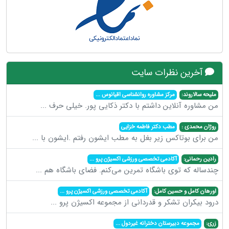
آخرین نظرات سایت
ملیحه سالاروند:
مرکز مشاوره روانشناسی اقیانوس
...
من مشاوره آنلاین داشتم با دکتر ذکایی پور. خیلی حرف
...
روژان محمدی :
مطب دکتر فاطمه خزایی
من برای بوتاکس زیر بغل به مطب ایشون رفتم .ایشون با
...
رادین رحمانی:
آکادمی تخصصی ورزشی اکسیژن پرو
...
چندساله که توی باشگاه تمرین می‌کنم. فضای باشگاه هم
...
اورهان کامل و حسین کامل:
آکادمی تخصصی ورزشی اکسیژن پرو
...
درود بیکران تشکر و قدردانی از مجموعه اکسیژن پرو
...
زری:
مجموعه دبیرستان دخترانه غیردول
...