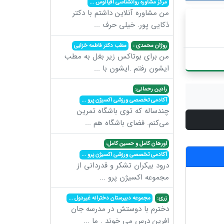
مرکز مشاوره روانشناسی اقیانوس
...
من مشاوره آنلاین داشتم با دکتر
ذکایی پور. خیلی حرف
...
روژان محمدی :
مطب دکتر فاطمه خزایی
من برای بوتاکس زیر بغل به مطب
ایشون رفتم .ایشون با
...
رادین رحمانی:
آکادمی تخصصی ورزشی اکسیژن پرو
...
چندساله که توی باشگاه تمرین
می‌کنم. فضای باشگاه هم
...
اورهان کامل و حسین کامل:
آکادمی تخصصی ورزشی اکسیژن پرو
...
درود بیکران تشکر و قدردانی از
مجموعه اکسیژن پرو
...
زری:
مجموعه دبیرستان دخترانه غیردول
...
دخترم با دوستش در مدرسه جان
افرین درس می خوند . ما
...