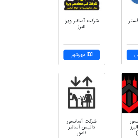
شركت آسانبر ويرا
گستر
البرز
مهرشهر
س
سور
شرکت آسانسور
لبرز
داتیس آسانبر
)
نامور