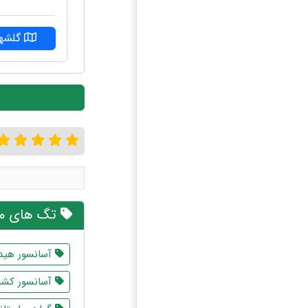
گلشهر
تگ های مر
آسانسور هید
آسانسور کش