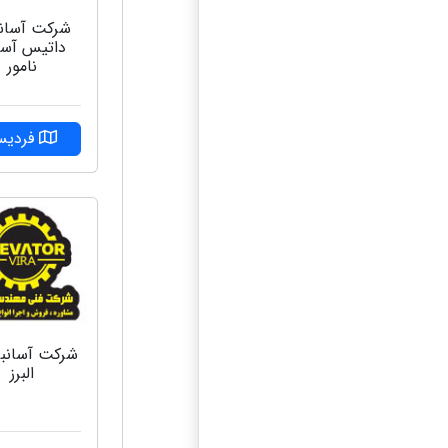
شرکت آسان
داتیس آسان
نامور
فردی
شركت آسانبر 
البرز