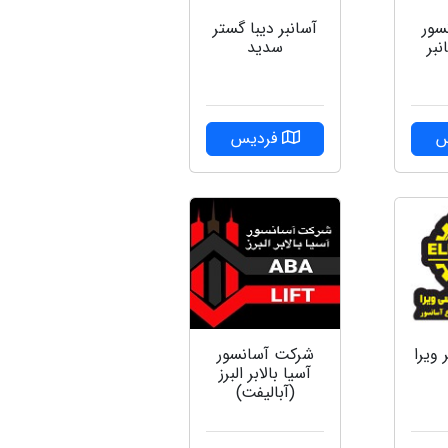
سور
آسانبر دیبا گستر
بر
سدید
س
فردیس
ويرا
شرکت آسانسور
آسیا بالابر البرز
(آبالیفت)