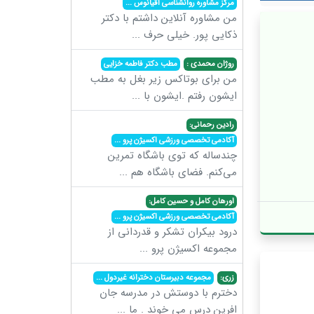
مرکز مشاوره روانشناسی اقیانوس
...
من مشاوره آنلاین داشتم با دکتر
ذکایی پور. خیلی حرف
...
روژان محمدی :
مطب دکتر فاطمه خزایی
من برای بوتاکس زیر بغل به مطب
ایشون رفتم .ایشون با
...
رادین رحمانی:
آکادمی تخصصی ورزشی اکسیژن پرو
...
چندساله که توی باشگاه تمرین
می‌کنم. فضای باشگاه هم
...
اورهان کامل و حسین کامل:
آکادمی تخصصی ورزشی اکسیژن پرو
...
درود بیکران تشکر و قدردانی از
مجموعه اکسیژن پرو
...
زری:
مجموعه دبیرستان دخترانه غیردول
...
دخترم با دوستش در مدرسه جان
افرین درس می خوند . ما
...