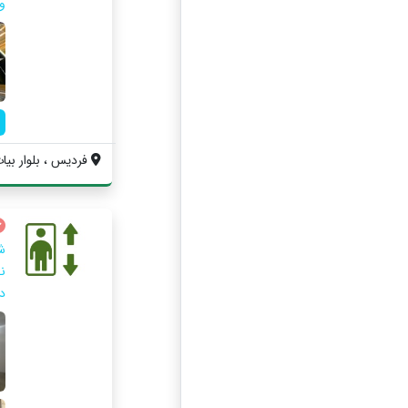
و 
فردیس ، بلوار بیات
ش
ن
دو