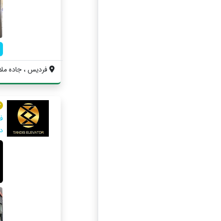
فردیس ، جاده ملارد
ف
دا