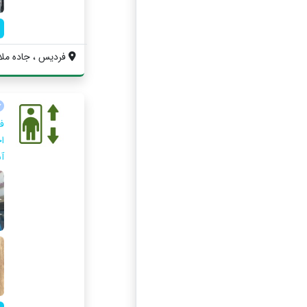
فردیس ، جاده ملارد
ف
اخ
آ