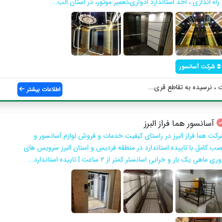
راه اندازی ، اخذ استاندارد ادواری،تعمیر موتور، در استان الب...
شرکت آسانسور
 ، نرسیده به تقاطع قری...
اطلاعات بیشتر
آسانسور هما فراز البرز
رکت هما فراز البرز در راستای کیفیت خدمات و فروش لوازم آسانسور و
صب کامل با تاییده استاندارد در منطقه فردیس و استان البرز سرویس های
ری ماهی یک بار و خرابی اسانسئر کمتر از 2 ساعت | تاییده استاندارد...