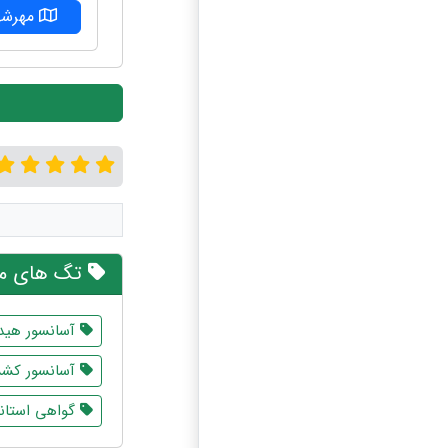
مهرشه
تگ های مر
آسانسور هید
آسانسور کش
گواهی استاند