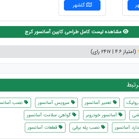
ر
گلشهر
مشاهده لیست کامل طراحی کابین آسانسور کرج
(امتیاز 4.6 | 2417 رای)
تبط
رولیک
تعمیر آسانسور
سرویس آسانسور
نصب آسانسو
شی
آسانسور خودروبر
گواهی سلامت آسانسور
ارد آسانسور
نصب پله برقی
قطعات آسانسور