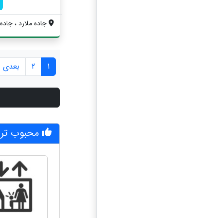
جاده ملارد ، جاده 
1
2
بعدی »
محبوب تری