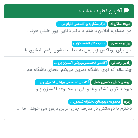
آخرین نظرات سایت
ملیحه سالاروند:
مرکز مشاوره روانشناسی اقیانوس
...
من مشاوره آنلاین داشتم با دکتر ذکایی پور. خیلی حرف
...
روژان محمدی :
مطب دکتر فاطمه خزایی
من برای بوتاکس زیر بغل به مطب ایشون رفتم .ایشون با
...
رادین رحمانی:
آکادمی تخصصی ورزشی اکسیژن پرو
...
چندساله که توی باشگاه تمرین می‌کنم. فضای باشگاه هم
...
اورهان کامل و حسین کامل:
آکادمی تخصصی ورزشی اکسیژن پرو
...
درود بیکران تشکر و قدردانی از مجموعه اکسیژن پرو
...
زری:
مجموعه دبیرستان دخترانه غیردول
...
دخترم با دوستش در مدرسه جان افرین درس می خوند . ما
...