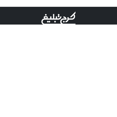
©کرج تبلیغ علامت تجاری ثبت شده در "اداره ثبت برند"
میباشد و هرگونه استفاده از این عنوان با پسوند و پیشوند قابل
پیگیری قضایی میباشد.
دارای نماد اعتبار 1 ستاره از مركز توسعه تجارت الكترونیكی
وزارت صنعت، معدن و تجارت.
مسئولیت آگهی های درج شده در این سایت بر عهده آگهی
دهنده می باشد.
تعرفه تبلیغات
پنل کاربری
تماس با کرج تبلیغ