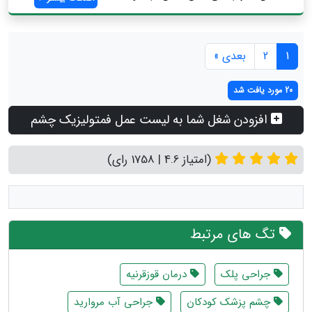
1
2
بعدی »
20 مورد یافت شد
افزودن شغل شما به لیست عمل فمتولیزیک چشم
(امتیاز 4.6 | 1758 رای)
تگ های مرتبط
جراحی پلک
درمان قوزقرنیه
چشم پزشک کودکان
جراحی آب مروارید