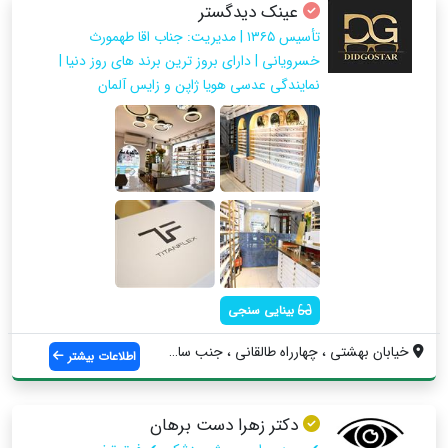
عینک دیدگستر
تأسیس ١٣٦٥ | مدیریت: جناب اقا طهمورث
خسرویانی | دارای بروز ترین برند های روز دنیا |
نمایندگی عدسی هویا ژاپن و زایس آلمان
بینایی سنجی
خيابان بهشتي ، چهارراه طالقاني ، جنب ساخ...
اطلاعات بیشتر
دکتر زهرا دست برهان