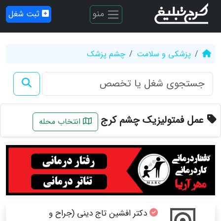
منو
ثبت شغل
پزشکی و سلامت
چشم پزشک
عمل فمتولیزیک چشم کرج
انتخاب محله
دکتر افشین تاج دینی (جراح و