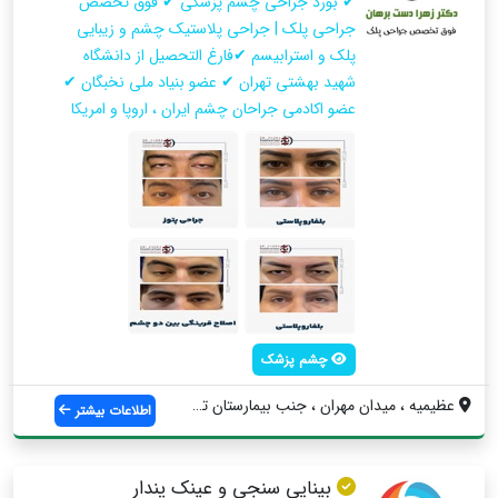
✔ بورد جراحی چشم پزشکی ✔ فوق تخصص
جراحی پلک | جراحی پلاستیک چشم و زیبایی
پلک و استرابیسم ✔فارغ التحصیل از دانشگاه
شهید بهشتی تهران ✔ عضو بنیاد ملی نخبگان ✔
عضو اکادمی جراحان چشم ایران ، اروپا و امریکا
چشم پزشک
عظيميه ، ميدان مهران ، جنب بيمارستان تخت...
اطلاعات بیشتر
بینایی سنجی و عینک پندار