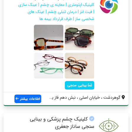
کلینیک اپتومتری | معاینه ی چشم | عینک سازی
| فیت لنز | درمان تنبلی چشم | عینک های
شخصی ساز | طرف قرارداد بیمه ها
بینایی سنجی
گوهردشت ، خیابان اصلی ، نبش دهم فاز یک ،...
اطلاعات بیشتر
کلینیک چشم پزشکی و بینایی
سنجی ساناز جعفری