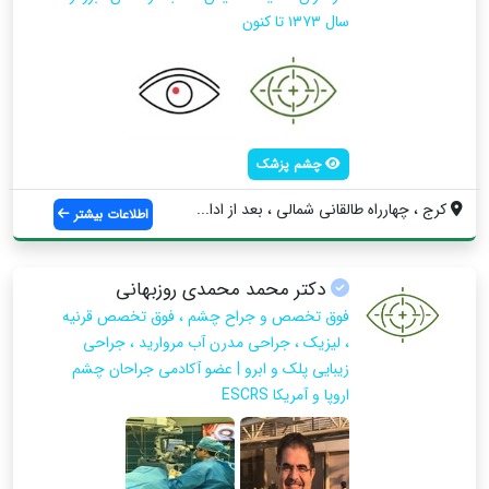
سال ۱۳۷۳ تا کنون
چشم پزشک
کرج ، چهارراه طالقانی شمالی ، بعد از ادا...
اطلاعات بیشتر
دکتر محمد محمدى روزبهانى
فوق تخصص و جراح چشم ، فوق تخصص قرنیه
، لیزیک ، جراحى مدرن آب مروارید ، جراحی
زیبایی پلک و ابرو | عضو آکادمى جراحان چشم
اروپا و آمریکا ESCRS