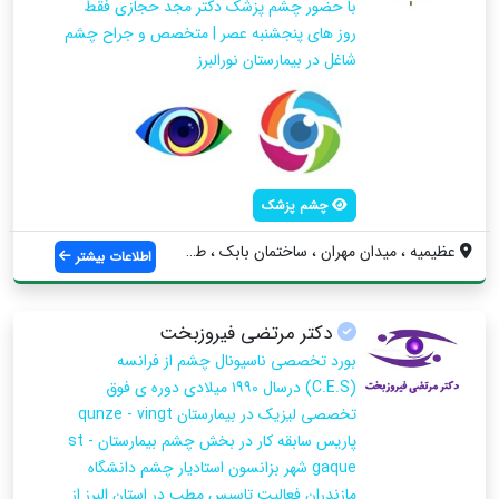
با حضور چشم پزشک دکتر مجد حجازی فقط
روز های پنجشنبه عصر | متخصص و جراح چشم
شاغل در بیمارستان نورالبرز
چشم پزشک
عظیمیه ، میدان مهران ، ساختمان بابک ، طب...
اطلاعات بیشتر
دکتر مرتضی فیروزبخت
بورد تخصصی ناسیونال چشم از فرانسه
(C.E.S) درسال ۱۹۹۰ میلادی دوره ی فوق
تخصصی لیزیک در بیمارستان qunze - vingt
پاریس سابقه کار در بخش چشم بیمارستان st -
gaque شهر بزانسون استادیار چشم دانشگاه
مازندران فعالیت تاسیس مطب در استان البرز از