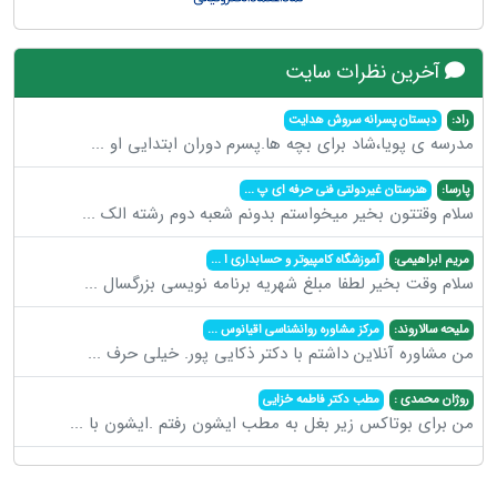
آخرین نظرات سایت
راد:
دبستان پسرانه سروش هدایت
مدرسه ی پویا،شاد برای بچه ها.پسرم دوران ابتدایی او
...
پارسا:
هنرستان غیردولتی فنی حرفه ای پ
...
سلام وقتتون بخیر میخواستم بدونم شعبه دوم رشته الک
...
مریم ابراهیمی:
آموزشگاه کامپیوتر و حسابداری ا
...
سلام وقت بخیر لطفا مبلغ شهریه برنامه نویسی بزرگسال
...
ملیحه سالاروند:
مرکز مشاوره روانشناسی اقیانوس
...
من مشاوره آنلاین داشتم با دکتر ذکایی پور. خیلی حرف
...
روژان محمدی :
مطب دکتر فاطمه خزایی
من برای بوتاکس زیر بغل به مطب ایشون رفتم .ایشون با
...