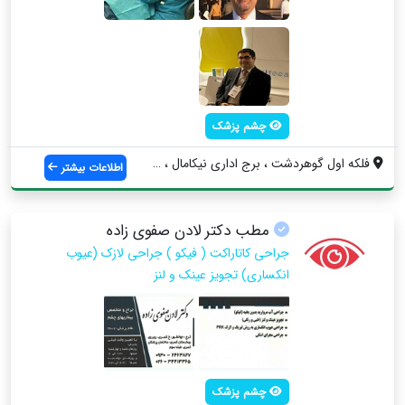
چشم پزشک
فلکه اول گوهردشت ، برج اداری نیکامال ، ط...
اطلاعات بیشتر
مطب دکتر لادن صفوی زاده
جراحی کاتاراکت ( فیکو ) جراحی لازک (عیوب
انکساری) تجویز عینک و لنز
چشم پزشک