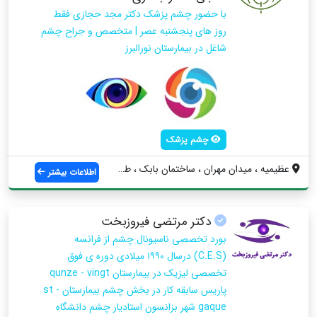
با حضور چشم پزشک دکتر مجد حجازی فقط
روز های پنجشنبه عصر | متخصص و جراح چشم
شاغل در بیمارستان نورالبرز
چشم پزشک
عظیمیه ، میدان مهران ، ساختمان بابک ، طب...
اطلاعات بیشتر
دکتر مرتضی فیروزبخت
بورد تخصصی ناسیونال چشم از فرانسه
(C.E.S) درسال ۱۹۹۰ میلادی دوره ی فوق
تخصصی لیزیک در بیمارستان qunze - vingt
پاریس سابقه کار در بخش چشم بیمارستان st -
gaque شهر بزانسون استادیار چشم دانشگاه