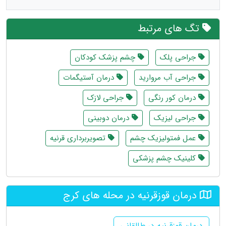
تگ های مرتبط
جراحی پلک
چشم پزشک کودکان
جراحی آب مروارید
درمان آستیگمات
درمان کور رنگی
جراحی لازک
جراحی لیزیک
درمان دوبینی
عمل فمتولیزیک چشم
تصویربرداری قرنیه
کلینیک چشم پزشکی
درمان قوزقرنیه در محله های کرج
درمان قوزقرنیه در طالقانی