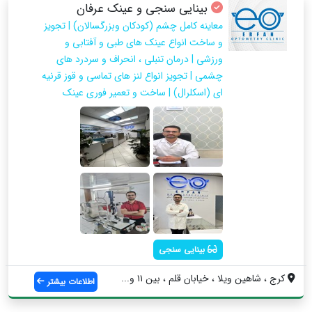
بینایی سنجی و عینک عرفان
معاینه کامل چشم (کودکان وبزرگسالان) | تجویز
و ساخت انواع عینک های طبی و آفتابی و
ورزشی | درمان تنبلی ، انحراف و سردرد های
چشمی | تجویز انواع لنز های تماسی و قوز قرنیه
ای (اسکلرال) | ساخت و تعمیر فوری عینک
بینایی سنجی
کرج ، شاهین ویلا ، خیابان قلم ، بین ۱۱ و...
اطلاعات بیشتر