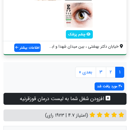
چشم پزشک
خیابان دکتر بهشتی ، بین میدان شهدا و ابت...
اطلاعات بیشتر
1
2
3
بعدی »
30 مورد یافت شد
افزودن شغل شما به لیست درمان قوزقرنیه
(امتیاز 4.7 | 1923 رای)