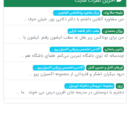
آخرین نظرات سایت
ملیحه سالاروند:
مرکز مشاوره روانشناسی اقیانوس
...
من مشاوره آنلاین داشتم با دکتر ذکایی پور. خیلی حرف
...
روژان محمدی :
مطب دکتر فاطمه خزایی
من برای بوتاکس زیر بغل به مطب ایشون رفتم .ایشون با
...
رادین رحمانی:
آکادمی تخصصی ورزشی اکسیژن پرو
...
چندساله که توی باشگاه تمرین می‌کنم. فضای باشگاه هم
...
اورهان کامل و حسین کامل:
آکادمی تخصصی ورزشی اکسیژن پرو
...
درود بیکران تشکر و قدردانی از مجموعه اکسیژن پرو
...
زری:
مجموعه دبیرستان دخترانه غیردول
...
دخترم با دوستش در مدرسه جان افرین درس می خوند . ما
...