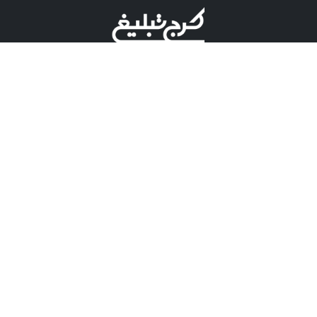
©کرج تبلیغ علامت تجاری ثبت شده در "اداره ثبت برند"
میباشد و هرگونه استفاده از این عنوان با پسوند و پیشوند قابل
پیگیری قضایی میباشد.
دارای نماد اعتبار 1 ستاره از مركز توسعه تجارت الكترونیكی
وزارت صنعت، معدن و تجارت.
مسئولیت آگهی های درج شده در این سایت بر عهده آگهی
دهنده می باشد.
تعرفه تبلیغات
پنل کاربری
تماس با کرج تبلیغ