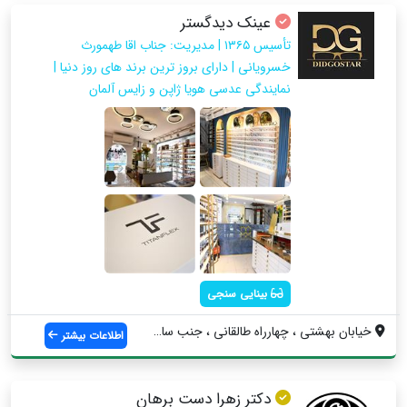
عینک دیدگستر
تأسیس ١٣٦٥ | مدیریت: جناب اقا طهمورث
خسرویانی | دارای بروز ترین برند های روز دنیا |
نمایندگی عدسی هویا ژاپن و زایس آلمان
بینایی سنجی
خيابان بهشتي ، چهارراه طالقاني ، جنب ساخ...
اطلاعات بیشتر
دکتر زهرا دست برهان