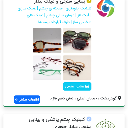
بینایی سنجی و عینک پندار
کلینیک اپتومتری | معاینه ی چشم | عینک سازی
| فیت لنز | درمان تنبلی چشم | عینک های
شخصی ساز | طرف قرارداد بیمه ها
بینایی سنجی
گوهردشت ، خیابان اصلی ، نبش دهم فاز یک ،...
اطلاعات بیشتر
کلینیک چشم پزشکی و بینایی
سنجی ساناز جعفری