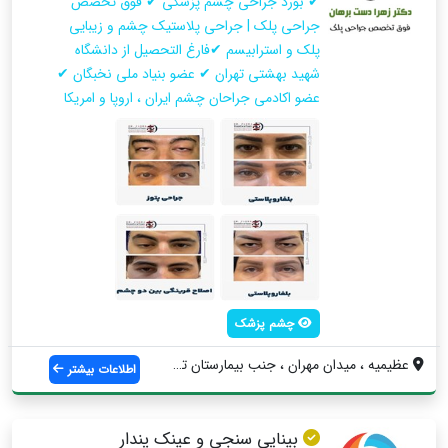
✔ بورد جراحی چشم پزشکی ✔ فوق تخصص
جراحی پلک | جراحی پلاستیک چشم و زیبایی
پلک و استرابیسم ✔فارغ التحصیل از دانشگاه
شهید بهشتی تهران ✔ عضو بنیاد ملی نخبگان ✔
عضو اکادمی جراحان چشم ایران ، اروپا و امریکا
چشم پزشک
عظيميه ، ميدان مهران ، جنب بيمارستان تخت...
اطلاعات بیشتر
بینایی سنجی و عینک پندار