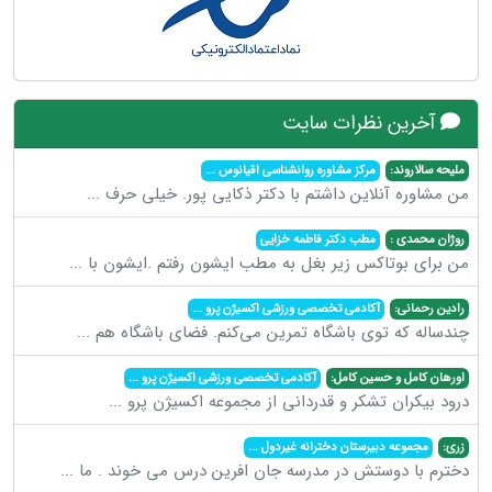
آخرین نظرات سایت
ملیحه سالاروند:
مرکز مشاوره روانشناسی اقیانوس
...
من مشاوره آنلاین داشتم با دکتر ذکایی پور. خیلی حرف
...
روژان محمدی :
مطب دکتر فاطمه خزایی
من برای بوتاکس زیر بغل به مطب ایشون رفتم .ایشون با
...
رادین رحمانی:
آکادمی تخصصی ورزشی اکسیژن پرو
...
چندساله که توی باشگاه تمرین می‌کنم. فضای باشگاه هم
...
اورهان کامل و حسین کامل:
آکادمی تخصصی ورزشی اکسیژن پرو
...
درود بیکران تشکر و قدردانی از مجموعه اکسیژن پرو
...
زری:
مجموعه دبیرستان دخترانه غیردول
...
دخترم با دوستش در مدرسه جان افرین درس می خوند . ما
...