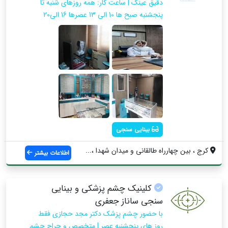
دقیق عینک | ساعت کار: همه روزهای شنبه تا
پنجشنبه صبح ها 10 الی 13 عصرها 16 الی20
بینایی سنجی
کرج ، بین چهارراه طالقانی و میدان شهدا ،...
اطلاعات بیشتر
کلینیک چشم پزشکی و بینایی
سنجی ساناز جعفری
با حضور چشم پزشک دکتر مجد حجازی فقط
روز های پنجشنبه عصر | متخصص و جراح چشم