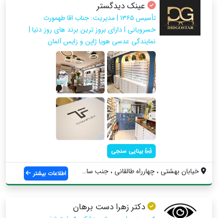
عینک دیدگستر
تأسیس ١٣٦٥ | مدیریت: جناب اقا طهمورث
خسرویانی | دارای بروز ترین برند های روز دنیا |
نمایندگی عدسی هویا ژاپن و زایس آلمان
بینایی سنجی
خيابان بهشتي ، چهارراه طالقاني ، جنب ساخ...
اطلاعات بیشتر
دکتر زهرا دست برهان