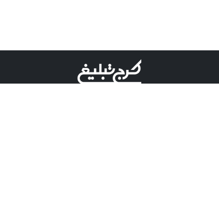
©کرج تبلیغ علامت تجاری ثبت شده در "اداره ثبت برند"
میباشد و هرگونه استفاده از این عنوان با پسوند و پیشوند قابل
پیگیری قضایی میباشد.
دارای نماد اعتبار 1 ستاره از مركز توسعه تجارت الكترونیكی
وزارت صنعت، معدن و تجارت.
مسئولیت آگهی های درج شده در این سایت بر عهده آگهی
دهنده می باشد.
تعرفه تبلیغات