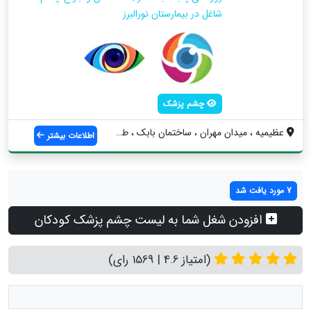
شاغل در بیمارستان نورالبرز
چشم پزشک
عظیمیه ، میدان مهران ، ساختمان بابک ، طب...
اطلاعات بیشتر
7 مورد یافت شد
افزودن شغل شما به لیست چشم پزشک کودکان
(امتیاز 4.6 | 1569 رای)