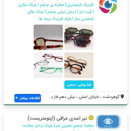
کلینیک اپتومتری | معاینه ی چشم | عینک سازی
| فیت لنز | درمان تنبلی چشم | عینک های
شخصی ساز | طرف قرارداد بیمه ها
بینایی سنجی
گوهردشت ، خیابان اصلی ، نبش دهم فاز یک ،...
اطلاعات بیشتر
نیر اسدی عراقی (اپتومتریست)
معاینه چشم، تعیین نمره عینک و لنز، ساخت