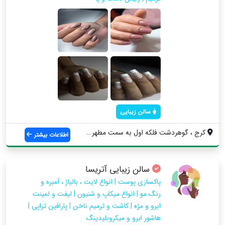
سالن زیبایی
کرج ، گوهردشت فلکه اول به سمت مطهری، نرس...
اطلاعات بیشتر
سالن زیبایی آتریسا
پاکسازی پوست | انواع لایت ، بالیاژ ، آمبره و
رنگ مو | انواع میکاپ و شنیون | لیفت و لمینت
ابرو و مژه | کاشت و ترمیم ناخن | پارافین تراپی |
هاشور ابرو و میکروبلیدینگ