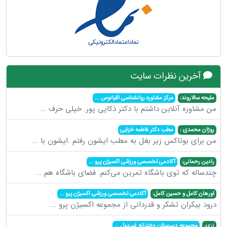
آخرین نظرات سایت
ملیحه سالاروند:
مرکز مشاوره روانشناسی اقیانوس
...
من مشاوره آنلاین داشتم با دکتر ذکایی پور. خیلی حرف
...
روژان محمدی :
مطب دکتر فاطمه خزایی
من برای بوتاکس زیر بغل به مطب ایشون رفتم .ایشون با
...
رادین رحمانی:
آکادمی تخصصی ورزشی اکسیژن پرو
...
چندساله که توی باشگاه تمرین می‌کنم. فضای باشگاه هم
...
اورهان کامل و حسین کامل:
آکادمی تخصصی ورزشی اکسیژن پرو
...
درود بیکران تشکر و قدردانی از مجموعه اکسیژن پرو
...
زری:
مجموعه دبیرستان دخترانه غیردول
...