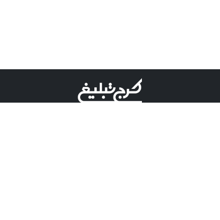
©کرج تبلیغ علامت تجاری ثبت شده در "اداره ثبت برند"
میباشد و هرگونه استفاده از این عنوان با پسوند و پیشوند قابل
پیگیری قضایی میباشد.
دارای نماد اعتبار 1 ستاره از مركز توسعه تجارت الكترونیكی
وزارت صنعت، معدن و تجارت.
مسئولیت آگهی های درج شده در این سایت بر عهده آگهی
دهنده می باشد.