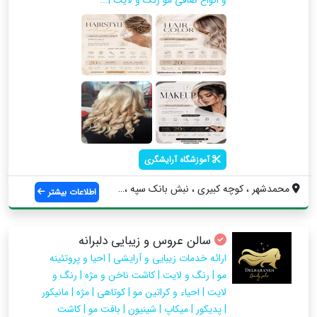
آموزشگاه آرایشگری
محمدشهر ، کوچه کبیری ، نبش بانک سپه ، سا...
اطلاعات بیشتر
سالن عروس و زیبایی دلبرانه
ارائه خدمات زیبایی و آرایشی | احیا و پروتئینه
مو | رنگ و لایت | کاشت ناخن و مژه | رنگ و
لایت | احیاء و کراتین مو | کوتاهی | مژه | مانیکور
| پدیکور | میکاپ | شینیون | بافت مو | کاشت