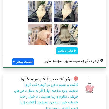
سالن زیبایی
خ دوم ، كوچه سينما ساويز ، مجتمع ساويز
اطلاعات بیشتر
مرکز تخصصی ناخن مریم خاتونی
کاشت و ترمیم ناخن در گوهردشت کرج |
تخفیف ویژه مراجعه اول | اگر به دنبال ناخن‌های
ظریف ، مقاوم و زیبا هستید ، با خیال راحت
خدمات خود را به من بسپارید. | کاشت ژل |
ترمیم | ژلیش دست و پا