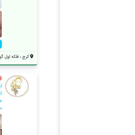
کرج ، فلکه اول گ
آ
ه
س