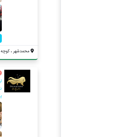
محمدشهر ، کوچه کب
ا
نا
پ