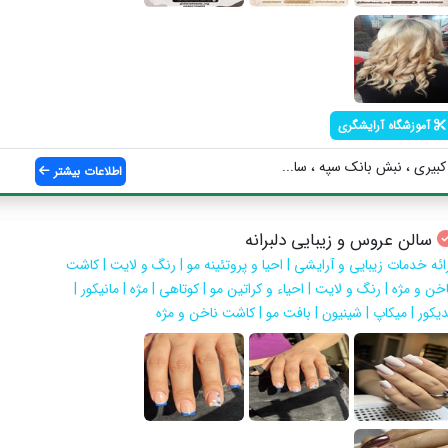
آموزشگاه آرایشگری
یری ، نبش بانک سپه ، سا...
اطلاعات بیشتر
سالن عروس و زیبایی دلبرانه
رائه خدمات زیبایی و آرایشی | احیا و پروتئینه مو | رنگ و لایت | کاشت
خن و مژه | رنگ و لایت | احیاء و کراتین مو | کوتاهی | مژه | مانیکور |
دیکور | میکاپ | شینیون | بافت مو | کاشت ناخن و مژه