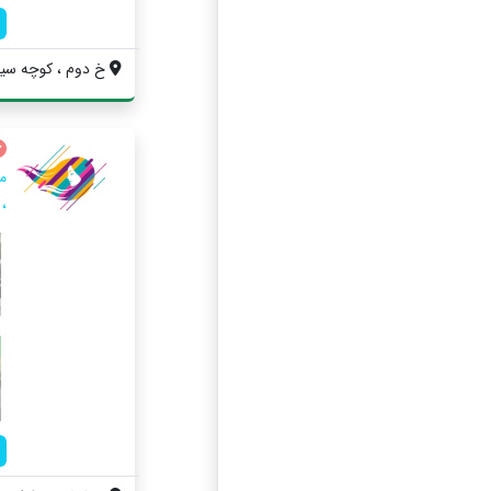
خ دوم ، كوچه سينم
م
،