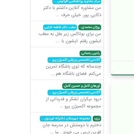
مرکز مشاوره روانشناسی اقیانوس
...
من مشاوره آنلاین داشتم با دکتر
ذکایی پور. خیلی حرف
...
روژان محمدی :
مطب دکتر فاطمه خزایی
من برای بوتاکس زیر بغل به مطب
ایشون رفتم .ایشون با
...
رادین رحمانی:
آکادمی تخصصی ورزشی اکسیژن پرو
...
چندساله که توی باشگاه تمرین
می‌کنم. فضای باشگاه هم
...
اورهان کامل و حسین کامل:
آکادمی تخصصی ورزشی اکسیژن پرو
...
درود بیکران تشکر و قدردانی از
مجموعه اکسیژن پرو
...
زری:
مجموعه دبیرستان دخترانه غیردول
...
دخترم با دوستش در مدرسه جان
افرین درس می خوند . ما
...