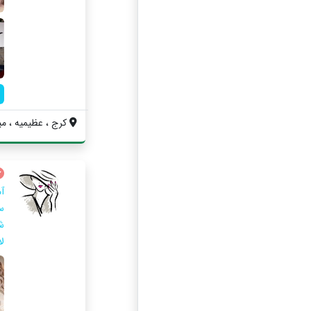
کرج ، عظیمیه ، مید
آ
س
ش
لا