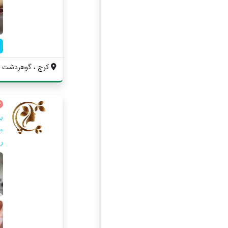
کرج ، گوهردشت ، اب
ب
رن