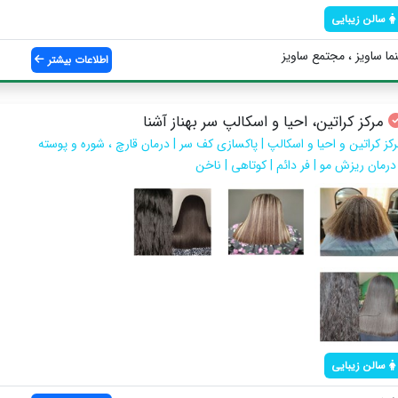
سالن زیبایی
ا ساويز ، مجتمع ساويز
اطلاعات بیشتر
مرکز کراتین، احیا و اسکالپ سر بهناز آشنا
رکز کراتین و احیا و اسکالپ | پاکسازی کف سر | درمان قارچ ، شوره و پوسته
 درمان ریزش مو | فر دائم | کوتاهی | ناخن
سالن زیبایی