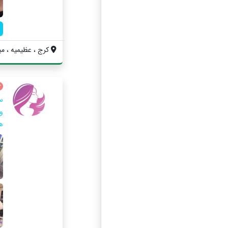
کرج ، عظیمیه ، می
س
و
ه