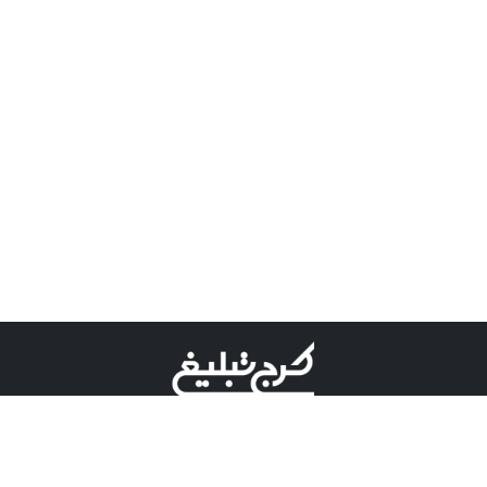
©کرج تبلیغ علامت تجاری ثبت شده در "اداره ثبت برند"
میباشد و هرگونه استفاده از این عنوان با پسوند و پیشوند قابل