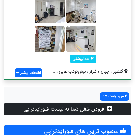
دندانپزشکی
گلشهر ، چهارراه گلزار ، نبش‌کوکب غربی ، ...
اطلاعات بیشتر
2 مورد یافت شد
افزودن شغل شما به لیست فلورایدتراپی
محبوب ترین های فلورایدتراپی