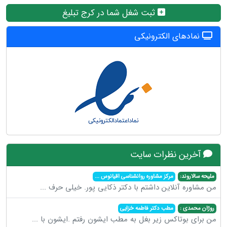
ثبت شغل شما در کرج تبلیغ
نمادهای الکترونیکی
آخرین نظرات سایت
ملیحه سالاروند:
مرکز مشاوره روانشناسی اقیانوس
...
من مشاوره آنلاین داشتم با دکتر ذکایی پور. خیلی حرف
...
روژان محمدی :
مطب دکتر فاطمه خزایی
من برای بوتاکس زیر بغل به مطب ایشون رفتم .ایشون با
...