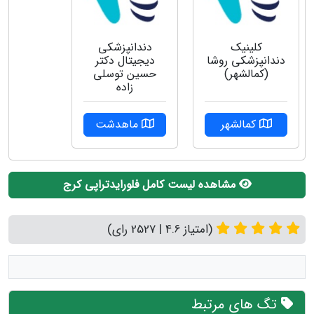
کلینیک
دندانپزشکی
دندانپزشکی روشا
دیجیتال دکتر
(کمالشهر)
حسین توسلی
زاده
کمالشهر
ماهدشت
مشاهده لیست کامل فلورایدتراپی کرج
(امتیاز 4.6 | 2527 رای)
تگ های مرتبط