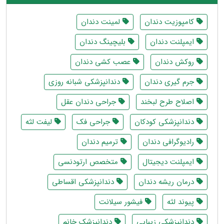
کامپوزیت دندان
لمینت دندان
ایمپلنت دندان
بلیچینگ دندان
روکش دندان
عصب کشی دندان
جرم گیری دندان
دندانپزشکی شبانه روزی
اصلاح طرح لبخند
جراحی دندان عقل
دندانپزشکی کودکان
جراحی فک
لیفت لثه
رادیوگرافی دندان
ترمیم دندان
ایمپلنت دیجیتال
متخصص ارتودنسی
درمان ریشه دندان
دندانپزشکی اقساطی
پیوند لثه
فیشور سیلانت
دندانپزشکی زیبایی
دندانپزشک خانم