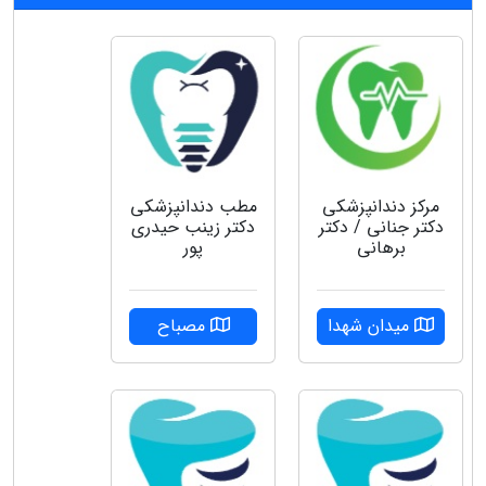
مرکز دندانپزشکی
مطب دندانپزشکی
دکتر جنانی / دکتر
دکتر زینب حیدری
برهانی
پور
میدان شهدا
مصباح