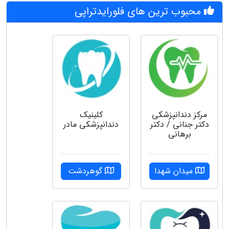
محبوب ترین های فلورایدتراپی
مرکز دندانپزشکی
کلینیک
دکتر جنانی / دکتر
دندانپزشکی مادر
برهانی
میدان شهدا
گوهردشت