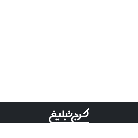
©کرج تبلیغ علامت تجاری ثبت شده در "اداره ثبت برند"