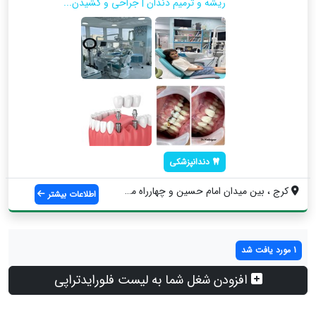
ریشه و ترمیم دندان | جراحی و کشیدن...
دندانپزشکی
کرج ، بین‌ میدان امام حسین و‌ چهارراه مص...
اطلاعات بیشتر
1 مورد یافت شد
افزودن شغل شما به لیست فلورایدتراپی