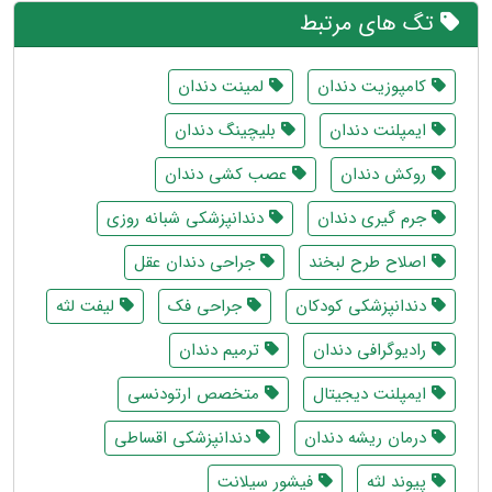
تگ های مرتبط
کامپوزیت دندان
لمینت دندان
ایمپلنت دندان
بلیچینگ دندان
روکش دندان
عصب کشی دندان
جرم گیری دندان
دندانپزشکی شبانه روزی
اصلاح طرح لبخند
جراحی دندان عقل
دندانپزشکی کودکان
جراحی فک
لیفت لثه
رادیوگرافی دندان
ترمیم دندان
ایمپلنت دیجیتال
متخصص ارتودنسی
درمان ریشه دندان
دندانپزشکی اقساطی
پیوند لثه
فیشور سیلانت