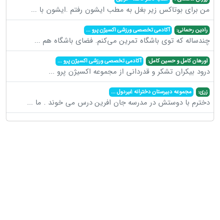
من برای بوتاکس زیر بغل به مطب ایشون رفتم .ایشون با
...
رادین رحمانی:
آکادمی تخصصی ورزشی اکسیژن پرو
...
چندساله که توی باشگاه تمرین می‌کنم. فضای باشگاه هم
...
اورهان کامل و حسین کامل:
آکادمی تخصصی ورزشی اکسیژن پرو
...
درود بیکران تشکر و قدردانی از مجموعه اکسیژن پرو
...
زری:
مجموعه دبیرستان دخترانه غیردول
...
دخترم با دوستش در مدرسه جان افرین درس می خوند . ما
...