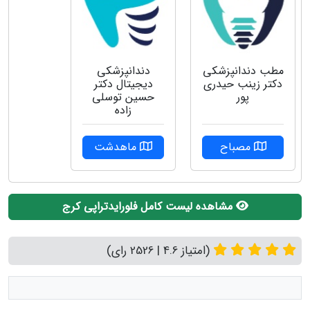
مطب دندانپزشکی
دندانپزشکی
دکتر زینب حیدری
دیجیتال دکتر
پور
حسین توسلی
زاده
مصباح
ماهدشت
مشاهده لیست کامل فلورایدتراپی کرج
(امتیاز 4.6 | 2526 رای)