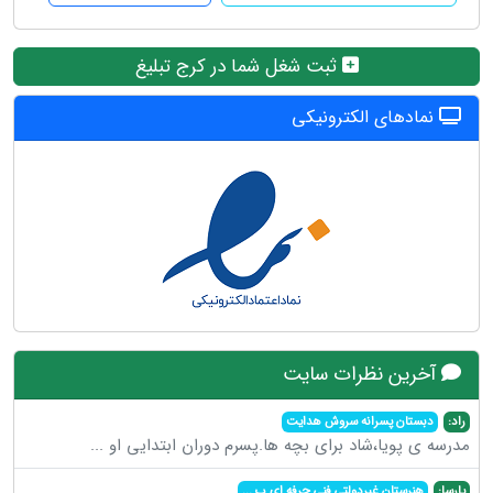
ثبت شغل شما در کرج تبلیغ
نمادهای الکترونیکی
آخرین نظرات سایت
راد:
دبستان پسرانه سروش هدایت
مدرسه ی پویا،شاد برای بچه ها.پسرم دوران ابتدایی او
...
پارسا:
هنرستان غیردولتی فنی حرفه ای پ
...