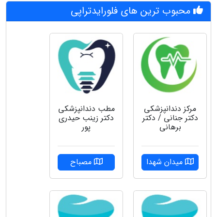
محبوب ترین های فلورایدتراپی
مرکز دندانپزشکی
مطب دندانپزشکی
دکتر جنانی / دکتر
دکتر زینب حیدری
برهانی
پور
میدان شهدا
مصباح