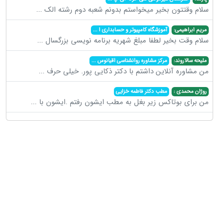
سلام وقتتون بخیر میخواستم بدونم شعبه دوم رشته الک
...
مریم ابراهیمی:
آموزشگاه کامپیوتر و حسابداری ا
...
سلام وقت بخیر لطفا مبلغ شهریه برنامه نویسی بزرگسال
...
ملیحه سالاروند:
مرکز مشاوره روانشناسی اقیانوس
...
من مشاوره آنلاین داشتم با دکتر ذکایی پور. خیلی حرف
...
روژان محمدی :
مطب دکتر فاطمه خزایی
من برای بوتاکس زیر بغل به مطب ایشون رفتم .ایشون با
...