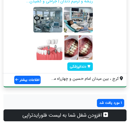
ریشه و ترمیم دندان | جراحی و کشیدن...
دندانپزشکی
کرج ، بین‌ میدان امام حسین و‌ چهارراه مص...
اطلاعات بیشتر
1 مورد یافت شد
افزودن شغل شما به لیست فلورایدتراپی