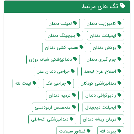
تگ های مرتبط
کامپوزیت دندان
لمینت دندان
ایمپلنت دندان
بلیچینگ دندان
روکش دندان
عصب کشی دندان
جرم گیری دندان
دندانپزشکی شبانه روزی
اصلاح طرح لبخند
جراحی دندان عقل
دندانپزشکی کودکان
جراحی فک
لیفت لثه
رادیوگرافی دندان
ترمیم دندان
ایمپلنت دیجیتال
متخصص ارتودنسی
درمان ریشه دندان
دندانپزشکی اقساطی
پیوند لثه
فیشور سیلانت