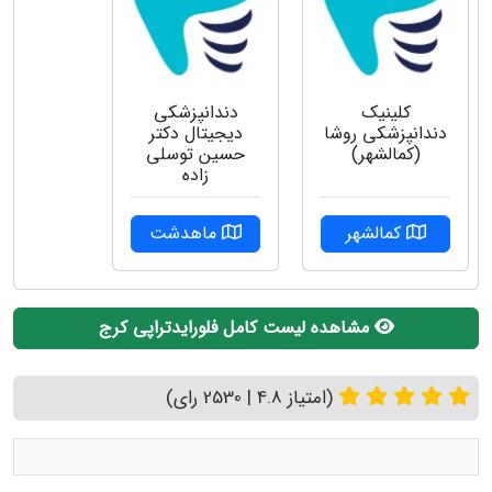
کلینیک
دندانپزشکی
دندانپزشکی روشا
دیجیتال دکتر
(کمالشهر)
حسین توسلی
زاده
کمالشهر
ماهدشت
مشاهده لیست کامل فلورایدتراپی کرج
(امتیاز 4.8 | 2530 رای)