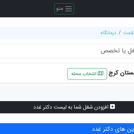
منو
لامت
درمانگاه
غستان کرج
انتخاب محله
افزودن شغل شما به لیست دکتر غدد
ن های دکتر غدد