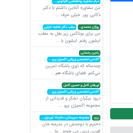
مرکز مشاوره روانشناسی اقیانوس
...
من مشاوره آنلاین داشتم با دکتر
ذکایی پور. خیلی حرف
...
روژان محمدی :
مطب دکتر فاطمه خزایی
من برای بوتاکس زیر بغل به مطب
ایشون رفتم .ایشون با
...
رادین رحمانی:
آکادمی تخصصی ورزشی اکسیژن پرو
...
چندساله که توی باشگاه تمرین
می‌کنم. فضای باشگاه هم
...
اورهان کامل و حسین کامل:
آکادمی تخصصی ورزشی اکسیژن پرو
...
درود بیکران تشکر و قدردانی از
مجموعه اکسیژن پرو
...
زری:
مجموعه دبیرستان دخترانه غیردول
...
دخترم با دوستش در مدرسه جان
افرین درس می خوند . ما
...