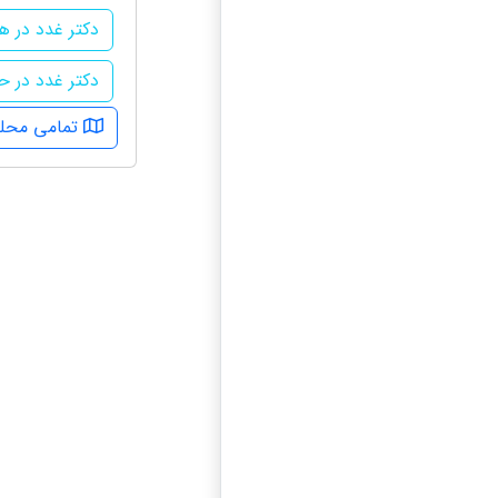
دکتر غدد در ه
دکتر غدد در 
تمامی محله