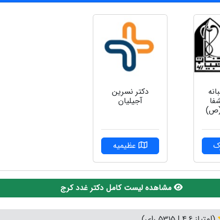
دکتر نسرین
انه
آجیلیان
شفا
 (ص)
عظیمیه
ک
مشاهده لیست کامل دکتر غدد کرج
(امتیاز 4.6 | 5315 رای)