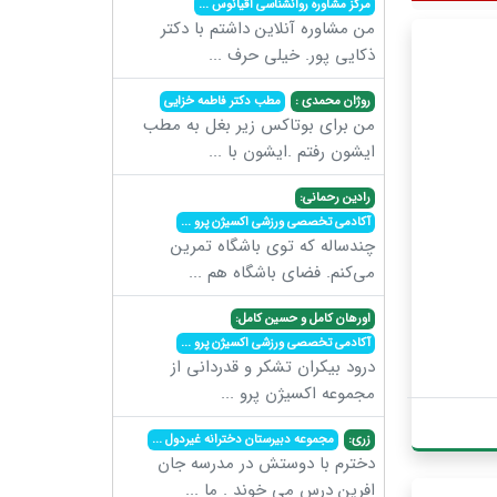
مرکز مشاوره روانشناسی اقیانوس
...
من مشاوره آنلاین داشتم با دکتر
ذکایی پور. خیلی حرف
...
روژان محمدی :
مطب دکتر فاطمه خزایی
من برای بوتاکس زیر بغل به مطب
ایشون رفتم .ایشون با
...
رادین رحمانی:
آکادمی تخصصی ورزشی اکسیژن پرو
...
چندساله که توی باشگاه تمرین
می‌کنم. فضای باشگاه هم
...
اورهان کامل و حسین کامل:
آکادمی تخصصی ورزشی اکسیژن پرو
...
درود بیکران تشکر و قدردانی از
مجموعه اکسیژن پرو
...
زری:
مجموعه دبیرستان دخترانه غیردول
...
دخترم با دوستش در مدرسه جان
افرین درس می خوند . ما
...