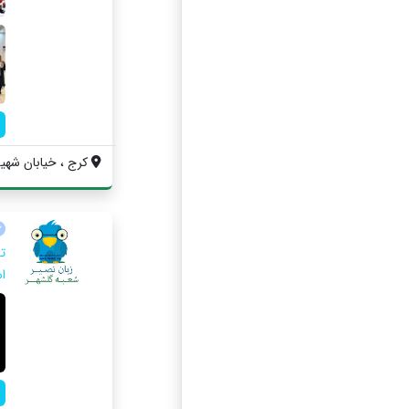
کرج ، خیابان شهید
ت
اس