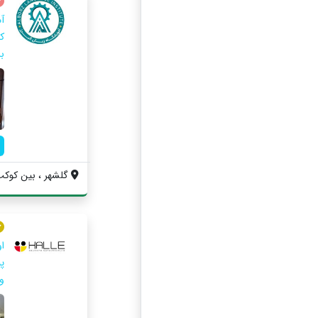
ک
ب
گلشهر ، بین کوکب 
ا
و 