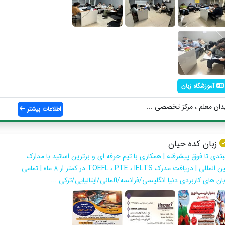
آموزشگاه زبان
یدان معلم ، مرکز تخصصی ...
اطلاعات بیشتر
زبان کده حیان
بتدی تا فوق پیشرفته | همکاری با تیم حرفه ای و برترین اساتید با مدارک
بین المللی | دریافت مدرک TOEFL ، PTE ، IELTS در کمتر از 8 ماه | تمامی
بان های کاربردی دنیا انگلیسی/فرانسه/آلمانی/ایتالیایی/ترکی ...