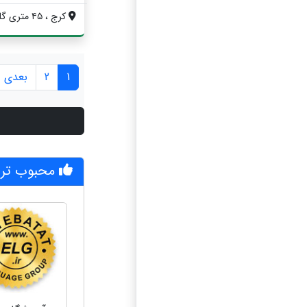
کرج ، ۴۵ متری گلشهر ، خیابان انوشیروان غ...
1
2
بعدی »
محبوب ترین