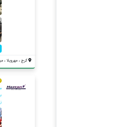
کرج ، مهرویلا ، م
م
ز