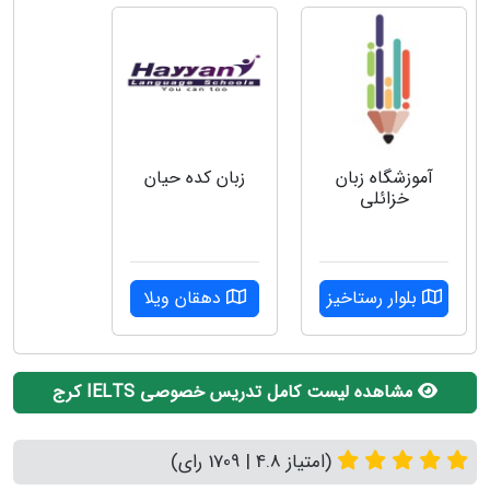
آموزشگاه زبان
زبان کده حیان
خزائلی
بلوار رستاخیز
دهقان ویلا
مشاهده لیست کامل تدریس خصوصی IELTS کرج
(امتیاز 4.8 | 1709 رای)