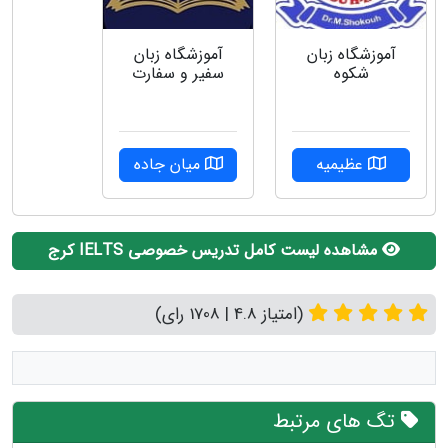
آموزشگاه زبان
آموزشگاه زبان
شکوه
سفیر و سفارت
عظیمیه
میان جاده
مشاهده لیست کامل تدریس خصوصی IELTS کرج
(امتیاز 4.8 | 1708 رای)
تگ های مرتبط