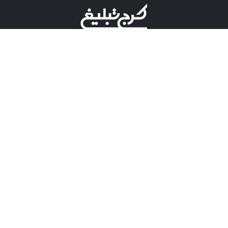
©کرج تبلیغ علامت تجاری ثبت شده در "اداره ثبت برند"
میباشد و هرگونه استفاده از این عنوان با پسوند و پیشوند قابل
پیگیری قضایی میباشد.
دارای نماد اعتبار 1 ستاره از مركز توسعه تجارت الكترونیكی
وزارت صنعت، معدن و تجارت.
مسئولیت آگهی های درج شده در این سایت بر عهده آگهی
دهنده می باشد.
تعرفه تبلیغات
پنل کاربری
تماس با کرج تبلیغ