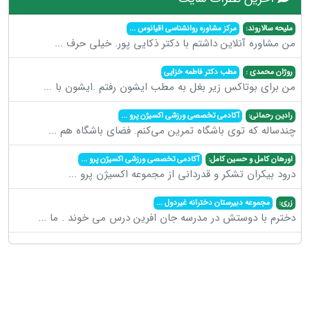
ملیحه سالاروند:
مرکز مشاوره روانشناسی اقیانوس
...
من مشاوره آنلاین داشتم با دکتر ذکایی پور. خیلی حرف
...
روژان محمدی :
مطب دکتر فاطمه خزایی
من برای بوتاکس زیر بغل به مطب ایشون رفتم .ایشون با
...
رادین رحمانی:
آکادمی تخصصی ورزشی اکسیژن پرو
...
چندساله که توی باشگاه تمرین می‌کنم. فضای باشگاه هم
...
اورهان کامل و حسین کامل:
آکادمی تخصصی ورزشی اکسیژن پرو
...
درود بیکران تشکر و قدردانی از مجموعه اکسیژن پرو
...
زری:
مجموعه دبیرستان دخترانه غیردول
...
دخترم با دوستش در مدرسه جان افرین درس می خوند . ما
...