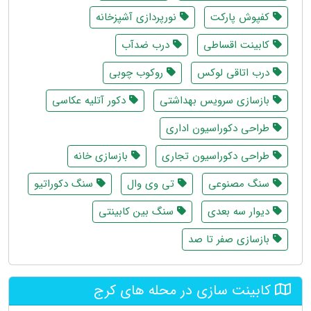
کفپوش پارکت
نورپردازی آشپزخانه
کابینت اقساطی
درب ضدآب
درب اتاقی لوکس
روکوب چوبی
بازسازی سرویس بهداشتی
دکور آتلیه عکاسی
طراحی دکوراسیون اداری
طراحی دکوراسیون تجاری
بازسازی خانه
سنگ مصنوعی
تی وی وال
سنگ دکوراتیو
دیوار سه بعدی
سنگ بین کابینتی
بازسازی صفر تا صد
کابینت سازی در محله های کرج