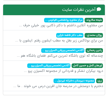
آخرین نظرات سایت
ملیحه سالاروند:
مرکز مشاوره روانشناسی اقیانوس
...
من مشاوره آنلاین داشتم با دکتر ذکایی پور. خیلی حرف
...
روژان محمدی :
مطب دکتر فاطمه خزایی
من برای بوتاکس زیر بغل به مطب ایشون رفتم .ایشون با
...
رادین رحمانی:
آکادمی تخصصی ورزشی اکسیژن پرو
...
چندساله که توی باشگاه تمرین می‌کنم. فضای باشگاه هم
...
اورهان کامل و حسین کامل:
آکادمی تخصصی ورزشی اکسیژن پرو
...
درود بیکران تشکر و قدردانی از مجموعه اکسیژن پرو
...
زری:
مجموعه دبیرستان دخترانه غیردول
...
دخترم با دوستش در مدرسه جان افرین درس می خوند . ما
...