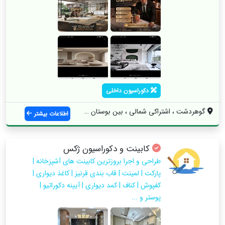
دکوراسیون داخلی
گوهردشت ، اشتراکی شمالی ، بین بوستان 18 ...
اطلاعات بیشتر
کابینت و دکوراسیون ژکس
طراحی و اجرا بروزترین کابینت های آشپزخانه |
پارکت | لمینت | قاب بندی قرنیز | کاغذ دیواری |
کفپوش | کناف | کمد دیواری | آیینه دکوراتیو |
پوستر و ...