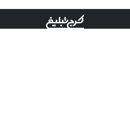
©کرج تبلیغ علامت تجاری ثبت شده در "اداره ثبت برند"
میباشد و هرگونه استفاده از این عنوان با پسوند و پیشوند قابل
پیگیری قضایی میباشد.
دارای نماد اعتبار 1 ستاره از مركز توسعه تجارت الكترونیكی
وزارت صنعت، معدن و تجارت.
مسئولیت آگهی های درج شده در این سایت بر عهده آگهی
دهنده می باشد.
تعرفه تبلیغات
پنل کاربری