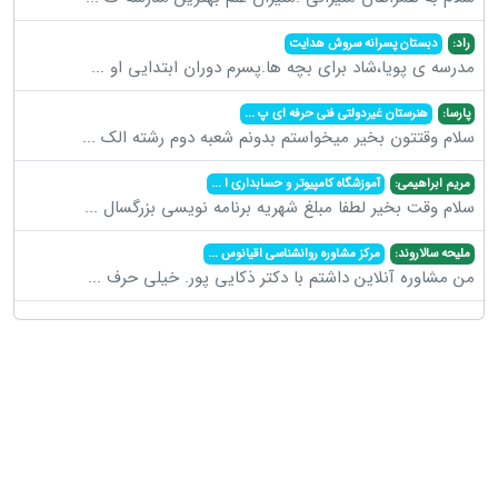
راد:
دبستان پسرانه سروش هدایت
مدرسه ی پویا،شاد برای بچه ها.پسرم دوران ابتدایی او
...
پارسا:
هنرستان غیردولتی فنی حرفه ای پ
...
سلام وقتتون بخیر میخواستم بدونم شعبه دوم رشته الک
...
مریم ابراهیمی:
آموزشگاه کامپیوتر و حسابداری ا
...
سلام وقت بخیر لطفا مبلغ شهریه برنامه نویسی بزرگسال
...
ملیحه سالاروند:
مرکز مشاوره روانشناسی اقیانوس
...
من مشاوره آنلاین داشتم با دکتر ذکایی پور. خیلی حرف
...