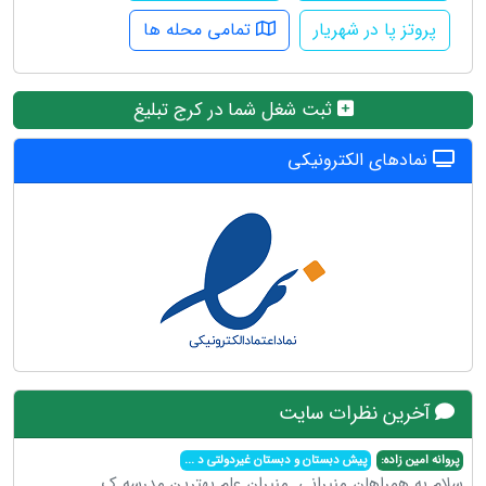
پروتز پا در شهریار
تمامی محله ها
ثبت شغل شما در کرج تبلیغ
نمادهای الکترونیکی
آخرین نظرات سایت
پروانه امین زاده:
پیش دبستان و دبستان غیردولتی د
...
سلام به همراهان منیرانی .منیران علم بهترین مدرسه ک
...