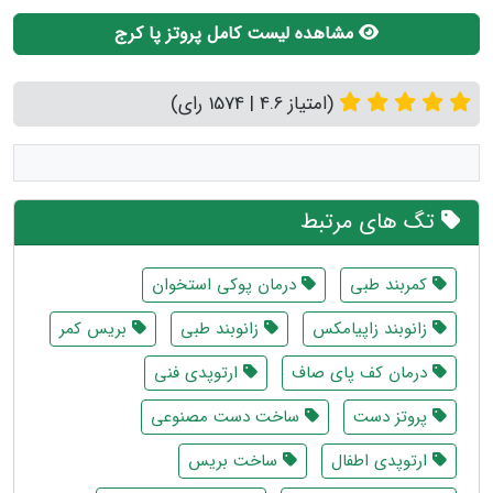
مشاهده لیست کامل پروتز پا کرج
(امتیاز 4.6 | 1574 رای)
تگ های مرتبط
کمربند طبی
درمان پوکی استخوان
زانوبند زاپیامکس
زانوبند طبی
بریس کمر
درمان کف پای صاف
ارتوپدی فنی
پروتز دست
ساخت دست مصنوعی
ارتوپدی اطفال
ساخت بریس