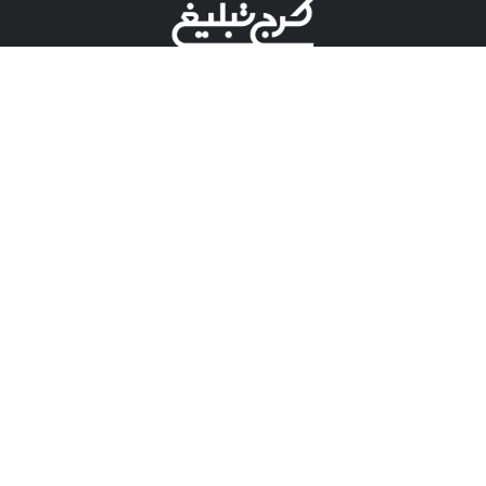
©کرج تبلیغ علامت تجاری ثبت شده در "اداره ثبت برند"
میباشد و هرگونه استفاده از این عنوان با پسوند و پیشوند قابل
پیگیری قضایی میباشد.
دارای نماد اعتبار 1 ستاره از مركز توسعه تجارت الكترونیكی
وزارت صنعت، معدن و تجارت.
مسئولیت آگهی های درج شده در این سایت بر عهده آگهی
دهنده می باشد.
تعرفه تبلیغات
پنل کاربری
تماس با کرج تبلیغ
مشاوره فروش در بله