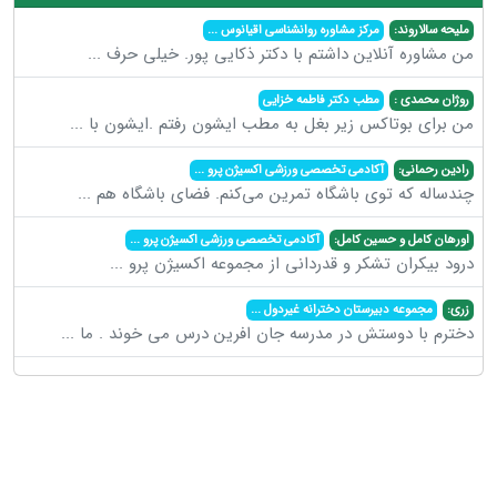
ملیحه سالاروند:
مرکز مشاوره روانشناسی اقیانوس
...
من مشاوره آنلاین داشتم با دکتر ذکایی پور. خیلی حرف
...
روژان محمدی :
مطب دکتر فاطمه خزایی
من برای بوتاکس زیر بغل به مطب ایشون رفتم .ایشون با
...
رادین رحمانی:
آکادمی تخصصی ورزشی اکسیژن پرو
...
چندساله که توی باشگاه تمرین می‌کنم. فضای باشگاه هم
...
اورهان کامل و حسین کامل:
آکادمی تخصصی ورزشی اکسیژن پرو
...
درود بیکران تشکر و قدردانی از مجموعه اکسیژن پرو
...
زری:
مجموعه دبیرستان دخترانه غیردول
...
دخترم با دوستش در مدرسه جان افرین درس می خوند . ما
...