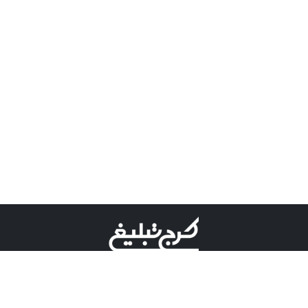
©کرج تبلیغ علامت تجاری ثبت شده در "اداره ثبت برند"
میباشد و هرگونه استفاده از این عنوان با پسوند و پیشوند قابل