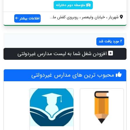
متوسطه دوم دخترانه
شهریار ، خیابان ولیعصر ، روبروی کفش ملی ...
اطلاعات بیشتر
2 مورد یافت شد
افزودن شغل شما به لیست مدارس غیردولتی
محبوب ترین های مدارس غیردولتی