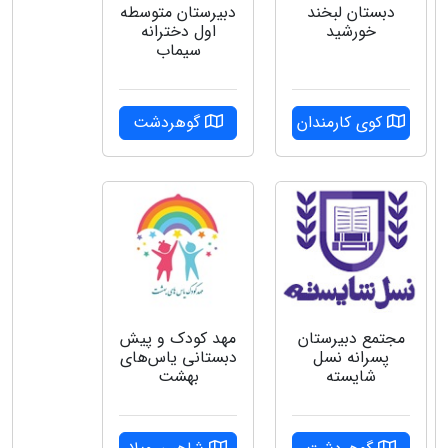
دبستان‌ لبخند
دبیرستان متوسطه
خورشید
اول دخترانه
سیماب
کوی کارمندان
گوهردشت
مجتمع دبیرستان
مهد کودک و پیش
پسرانه نسل
دبستانی یاس‌های
شایسته
بهشت