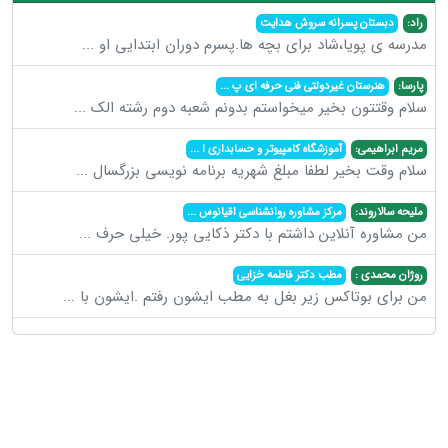
راد:
دبستان پسرانه سروش هدایت
مدرسه ی پویا،شاد برای بچه ها.پسرم دوران ابتدایی او
...
پارسا:
هنرستان غیردولتی فنی حرفه ای پ
...
سلام وقتتون بخیر میخواستم بدونم شعبه دوم رشته الک
...
مریم ابراهیمی:
آموزشگاه کامپیوتر و حسابداری ا
...
سلام وقت بخیر لطفا مبلغ شهریه برنامه نویسی بزرگسال
...
ملیحه سالاروند:
مرکز مشاوره روانشناسی اقیانوس
...
من مشاوره آنلاین داشتم با دکتر ذکایی پور. خیلی حرف
...
روژان محمدی :
مطب دکتر فاطمه خزایی
من برای بوتاکس زیر بغل به مطب ایشون رفتم .ایشون با
...