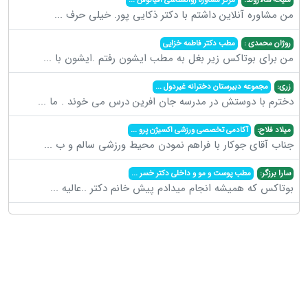
ملیحه سالاروند:
مرکز مشاوره روانشناسی اقیانوس
...
من مشاوره آنلاین داشتم با دکتر ذکایی پور. خیلی حرف
...
روژان محمدی :
مطب دکتر فاطمه خزایی
من برای بوتاکس زیر بغل به مطب ایشون رفتم .ایشون با
...
زری:
مجموعه دبیرستان دخترانه غیردول
...
دخترم با دوستش در مدرسه جان افرین درس می خوند . ما
...
میلاد فلاح:
آکادمی تخصصی ورزشی اکسیژن پرو
...
جناب آقای جوکار با فراهم نمودن محیط ورزشی سالم و ب
...
سارا برزگر:
مطب پوست و مو و داخلی دکتر خسر
...
بوتاکس که همیشه انجام میدادم پیش خانم دکتر ..عالیه
...