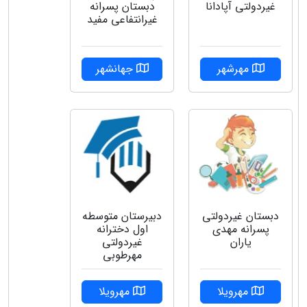
غیردولتی آپادانا
دبستان پسرانه
غیرانتفاعی مفید
مهرشهر
جهانشهر
دبستان غیردولتی
دبیرستان متوسطه
پسرانه مهدی
اول دخترانه
یاران
غیردولتی
مهرطوبی
مهرویلا
مهرویلا