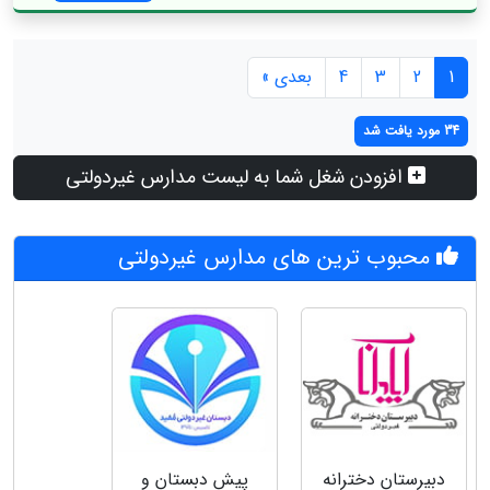
1
2
3
4
بعدی »
34 مورد یافت شد
افزودن شغل شما به لیست مدارس غیردولتی
محبوب ترین های مدارس غیردولتی
دبیرستان دخترانه
پیش دبستان و