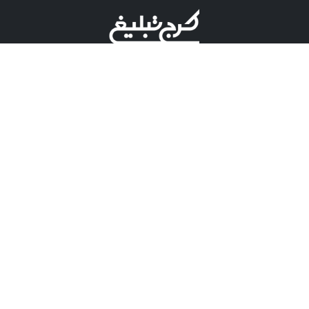
©کرج تبلیغ علامت تجاری ثبت شده در "اداره ثبت برند"
میباشد و هرگونه استفاده از این عنوان با پسوند و پیشوند قابل
پیگیری قضایی میباشد.
دارای نماد اعتبار 1 ستاره از مركز توسعه تجارت الكترونیكی
وزارت صنعت، معدن و تجارت.
مسئولیت آگهی های درج شده در این سایت بر عهده آگهی
دهنده می باشد.
تعرفه تبلیغات
پنل کاربری
تماس با کرج تبلیغ