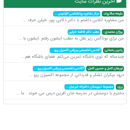
آخرین نظرات سایت
ملیحه سالاروند:
مرکز مشاوره روانشناسی اقیانوس
...
من مشاوره آنلاین داشتم با دکتر ذکایی پور. خیلی حرف
...
روژان محمدی :
مطب دکتر فاطمه خزایی
من برای بوتاکس زیر بغل به مطب ایشون رفتم .ایشون با
...
رادین رحمانی:
آکادمی تخصصی ورزشی اکسیژن پرو
...
چندساله که توی باشگاه تمرین می‌کنم. فضای باشگاه هم
...
اورهان کامل و حسین کامل:
آکادمی تخصصی ورزشی اکسیژن پرو
...
درود بیکران تشکر و قدردانی از مجموعه اکسیژن پرو
...
زری:
مجموعه دبیرستان دخترانه غیردول
...
دخترم با دوستش در مدرسه جان افرین درس می خوند . ما
...