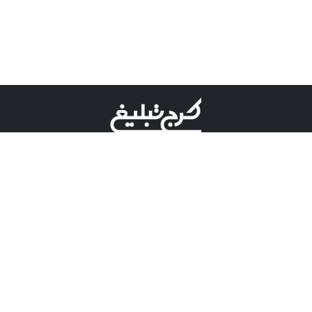
©کرج تبلیغ علامت تجاری ثبت شده در "اداره ثبت برند"
میباشد و هرگونه استفاده از این عنوان با پسوند و پیشوند قابل
پیگیری قضایی میباشد.
دارای نماد اعتبار 1 ستاره از مركز توسعه تجارت الكترونیكی
وزارت صنعت، معدن و تجارت.
مسئولیت آگهی های درج شده در این سایت بر عهده آگهی
دهنده می باشد.