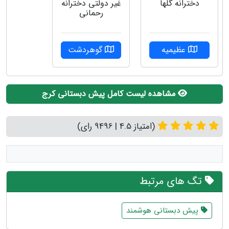
دخترانه گلها
غیر دولتی دخترانه
رحمانی
عظیمیه
گوهردشت
مشاهده لیست کامل پیش دبستانی کرج
(امتیاز 4.5 | 9496 رای)
تگ های مرتبط
پیش دبستانی هوشمند