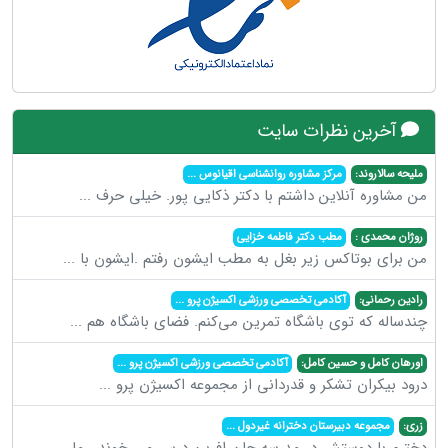
آخرین نظرات سایت
ملیحه سالاروند:
مرکز مشاوره روانشناسی اقیانوس
...
من مشاوره آنلاین داشتم با دکتر ذکایی پور. خیلی حرف
...
روژان محمدی :
مطب دکتر فاطمه خزایی
من برای بوتاکس زیر بغل به مطب ایشون رفتم .ایشون با
...
رادین رحمانی:
آکادمی تخصصی ورزشی اکسیژن پرو
...
چندساله که توی باشگاه تمرین می‌کنم. فضای باشگاه هم
...
اورهان کامل و حسین کامل:
آکادمی تخصصی ورزشی اکسیژن پرو
...
درود بیکران تشکر و قدردانی از مجموعه اکسیژن پرو
...
زری:
مجموعه دبیرستان دخترانه غیردول
...