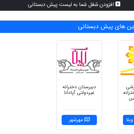
افزودن شغل شما به لیست پیش دبستانی
ن های پیش دبستانی
زشی
دبیرستان دخترانه
ترانه
غیردولتی آپادانا
شن
یلا
مهرشهر