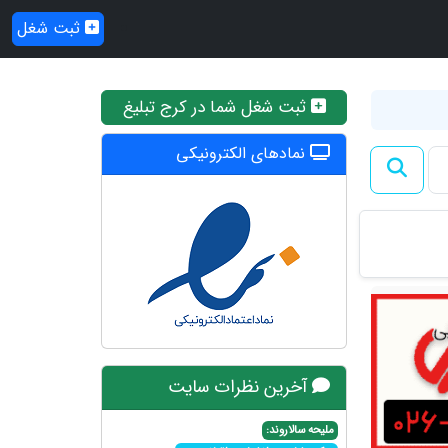
ثبت شغل
ثبت شغل شما در کرج تبلیغ
نمادهای الکترونیکی
آخرین نظرات سایت
ملیحه سالاروند: