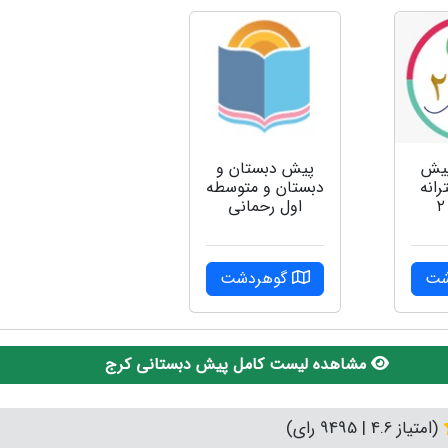
پیش
پیش دبستان و
انه
دبستان و متوسطه
اول رحمانی
شت
گوهردشت
مشاهده لیست کامل پیش دبستانی کرج
(امتیاز 4.6 | 9495 رای)