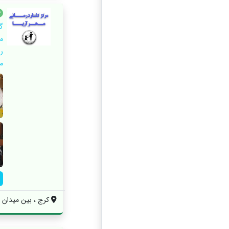
م
ر
م
کرج ، بین میدان شه