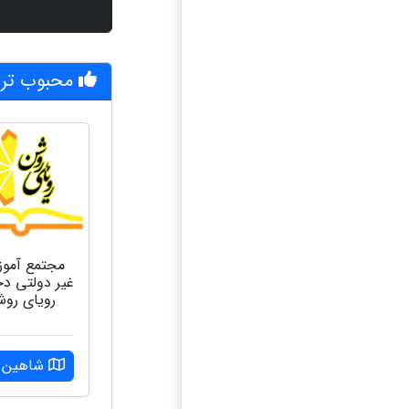
محبوب تری
مجتمع آمو
غیر دولتی دخ
رویای رو
شاهین و