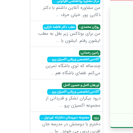
مرکز مشاوره روانشناسی اقیانوس
...
من مشاوره آنلاین داشتم با دکتر
ذکایی پور. خیلی حرف
...
روژان محمدی :
مطب دکتر فاطمه خزایی
من برای بوتاکس زیر بغل به مطب
ایشون رفتم .ایشون با
...
رادین رحمانی:
آکادمی تخصصی ورزشی اکسیژن پرو
...
چندساله که توی باشگاه تمرین
می‌کنم. فضای باشگاه هم
...
اورهان کامل و حسین کامل:
آکادمی تخصصی ورزشی اکسیژن پرو
...
درود بیکران تشکر و قدردانی از
مجموعه اکسیژن پرو
...
زری:
مجموعه دبیرستان دخترانه غیردول
...
دخترم با دوستش در مدرسه جان
افرین درس می خوند . ما
...