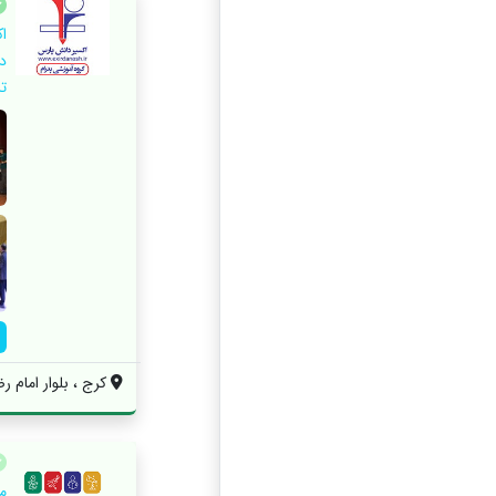
ا
د
ت
کرج ، بلوار امام رضا
م