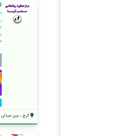
م
ر
ع
م
کرج ، بین میدان شه