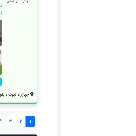
اب
آ
چهارراه نبوت ، بلو
4
3
2
1