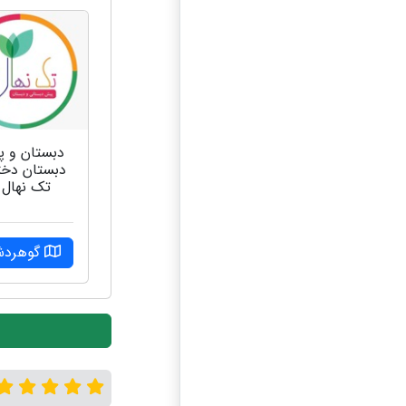
دبستان و 
دبستان دختر
تک نهال ۲
گوهرد