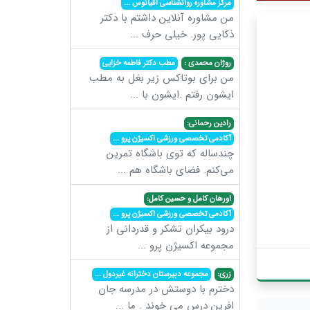
مرکز مشاوره روانشناسی اقیانوس
...
من مشاوره آنلاین داشتم با دکتر
ذکایی پور. خیلی حرف
...
روژان محمدی :
مطب دکتر فاطمه خزایی
من برای بوتاکس زیر بغل به مطب
ایشون رفتم .ایشون با
...
رادین رحمانی:
آکادمی تخصصی ورزشی اکسیژن پرو
...
چندساله که توی باشگاه تمرین
می‌کنم. فضای باشگاه هم
...
اورهان کامل و حسین کامل:
آکادمی تخصصی ورزشی اکسیژن پرو
...
درود بیکران تشکر و قدردانی از
مجموعه اکسیژن پرو
...
زری:
مجموعه دبیرستان دخترانه غیردول
...
دخترم با دوستش در مدرسه جان
افرین درس می خوند . ما
...