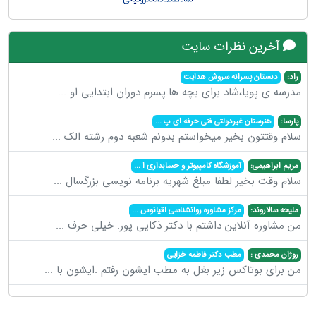
آخرین نظرات سایت
راد:
دبستان پسرانه سروش هدایت
مدرسه ی پویا،شاد برای بچه ها.پسرم دوران ابتدایی او
...
پارسا:
هنرستان غیردولتی فنی حرفه ای پ
...
سلام وقتتون بخیر میخواستم بدونم شعبه دوم رشته الک
...
مریم ابراهیمی:
آموزشگاه کامپیوتر و حسابداری ا
...
سلام وقت بخیر لطفا مبلغ شهریه برنامه نویسی بزرگسال
...
ملیحه سالاروند:
مرکز مشاوره روانشناسی اقیانوس
...
من مشاوره آنلاین داشتم با دکتر ذکایی پور. خیلی حرف
...
روژان محمدی :
مطب دکتر فاطمه خزایی
من برای بوتاکس زیر بغل به مطب ایشون رفتم .ایشون با
...