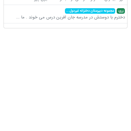
زری:
مجموعه دبیرستان دخترانه غیردول
...
دخترم با دوستش در مدرسه جان افرین درس می خوند . ما
...