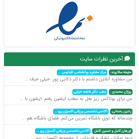
آخرین نظرات سایت
ملیحه سالاروند:
مرکز مشاوره روانشناسی اقیانوس
...
من مشاوره آنلاین داشتم با دکتر ذکایی پور. خیلی حرف
...
روژان محمدی :
مطب دکتر فاطمه خزایی
من برای بوتاکس زیر بغل به مطب ایشون رفتم .ایشون با
...
رادین رحمانی:
آکادمی تخصصی ورزشی اکسیژن پرو
...
چندساله که توی باشگاه تمرین می‌کنم. فضای باشگاه هم
...
اورهان کامل و حسین کامل:
آکادمی تخصصی ورزشی اکسیژن پرو
...
درود بیکران تشکر و قدردانی از مجموعه اکسیژن پرو
...