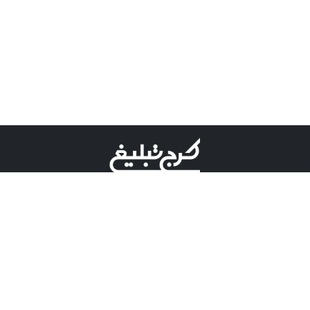
©کرج تبلیغ علامت تجاری ثبت شده در "اداره ثبت برند"
میباشد و هرگونه استفاده از این عنوان با پسوند و پیشوند قابل
پیگیری قضایی میباشد.
دارای نماد اعتبار 1 ستاره از مركز توسعه تجارت الكترونیكی
وزارت صنعت، معدن و تجارت.
مسئولیت آگهی های درج شده در این سایت بر عهده آگهی
دهنده می باشد.