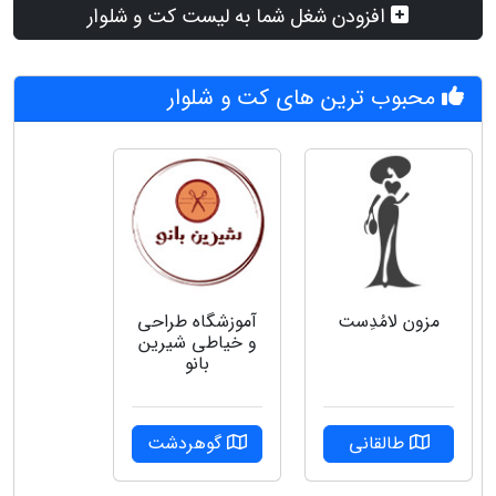
افزودن شغل شما به لیست کت و شلوار
محبوب ترین های کت و شلوار
مزون لامُدِست
آموزشگاه طراحی
و خیاطی شیرین
بانو
طالقانی
گوهردشت