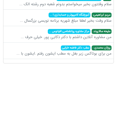
سلام وقتتون بخیر میخواستم بدونم شعبه دوم رشته الک
...
مریم ابراهیمی:
آموزشگاه کامپیوتر و حسابداری ا
...
سلام وقت بخیر لطفا مبلغ شهریه برنامه نویسی بزرگسال
...
ملیحه سالاروند:
مرکز مشاوره روانشناسی اقیانوس
...
من مشاوره آنلاین داشتم با دکتر ذکایی پور. خیلی حرف
...
روژان محمدی :
مطب دکتر فاطمه خزایی
من برای بوتاکس زیر بغل به مطب ایشون رفتم .ایشون با
...