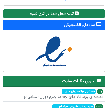
ثبت شغل شما در کرج تبلیغ
نمادهای الکترونیکی
آخرین نظرات سایت
راد:
دبستان پسرانه سروش هدایت
مدرسه ی پویا،شاد برای بچه ها.پسرم دوران ابتدایی او
...
پارسا:
هنرستان غیردولتی فنی حرفه ای پ
...