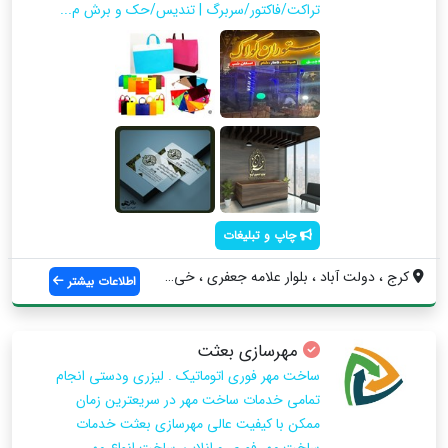
تراکت/فاکتور/سربرگ | تندیس/حک و برش م...
چاپ و تبلیغات
کرج ، دولت آباد ، بلوار علامه جعفری ، خی...
اطلاعات بیشتر
مهرسازی بعثت
ساخت مهر فوری اتوماتیک . لیزری ودستی انجام
تمامی خدمات ساخت مهر در سریعترین زمان
ممکن با کیفیت عالی مهرسازی بعثت خدمات
ساخت مهر فوری و انلاین ساخت انواع مهر