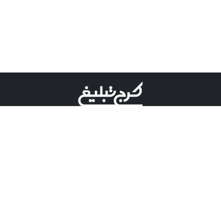
©کرج تبلیغ علامت تجاری ثبت شده در "اداره ثبت برند"
میباشد و هرگونه استفاده از این عنوان با پسوند و پیشوند قابل
پیگیری قضایی میباشد.
دارای نماد اعتبار 1 ستاره از مركز توسعه تجارت الكترونیكی
وزارت صنعت، معدن و تجارت.
مسئولیت آگهی های درج شده در این سایت بر عهده آگهی
دهنده می باشد.