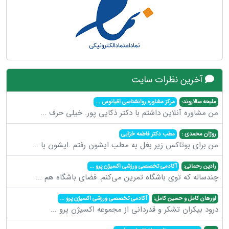
آخرین نظرات سایت
ملیحه سالاروند:
مرکز مشاوره روانشناسی اقیانوس
...
من مشاوره آنلاین داشتم با دکتر ذکایی پور. خیلی حرف
...
روژان محمدی :
مطب دکتر فاطمه خزایی
من برای بوتاکس زیر بغل به مطب ایشون رفتم .ایشون با
...
رادین رحمانی:
آکادمی تخصصی ورزشی اکسیژن پرو
...
چندساله که توی باشگاه تمرین می‌کنم. فضای باشگاه هم
...
اورهان کامل و حسین کامل:
آکادمی تخصصی ورزشی اکسیژن پرو
...
درود بیکران تشکر و قدردانی از مجموعه اکسیژن پرو
...