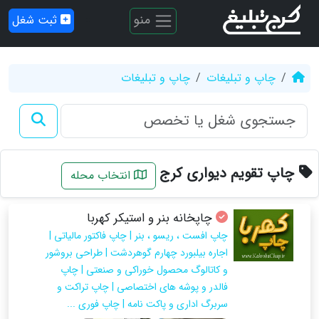
منو
ثبت شغل
چاپ و تبلیغات
چاپ و تبلیغات
چاپ تقویم دیواری کرج
انتخاب محله
چاپخانه بنر و استیکر کهربا
چاپ افست ، ریسو ، بنر | چاپ فاکتور مالیاتی |
اجاره بیلبورد چهارم گوهردشت | طراحی بروشور
و کاتالوگ محصول خوراکی و صنعتی | چاپ
فالدر و پوشه های اختصاصی | چاپ تراکت و
سربرگ اداری و پاکت نامه | چاپ فوری ...