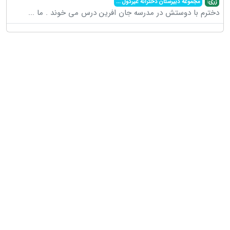
زری:
مجموعه دبیرستان دخترانه غیردول
...
دخترم با دوستش در مدرسه جان افرین درس می خوند . ما
...