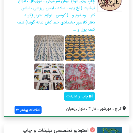
چاپ روی انواع لیوان سرامیکی ، موزیکال ، انواع
تیشرت (نخ پنبه ، ساده ، لباس ورزشی ، لباس
کار ، یونیفرم و...) کوسن ، لوازم تحریر (کوله
دفتر کلاسور جامدادی خط کش نقاله گونیا) کیف
کیف پول و ...
چاپ و تبلیغات
کرج ، مهرشهر ، فاز 4 ، بلوار رزهبان
اطلاعات بیشتر
استودیو تخصصی تبلیغات و چاپ