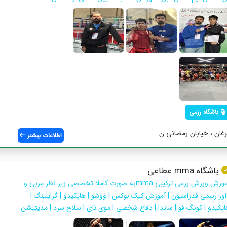
باشگاه رزمی
رغان ، خیابان رمضانی ن...
اطلاعات بیشتر
باشگاه mma عطاعی
آموزش ورزش رزمی ترکیبی mmaبه صورت کاملا تخصصی زیر نظر مربی و
اور رسمی فدراسیون | آموزش کیک بوکس | ووشو | هاپکیدو | گراپلینگ |
اپکیدو | کونگ فو | ساندا | دفاع شخصی | موی تای | سلاح سرد | مدیتیشن