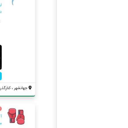
د
جهانشهر ، کنارگذر 
آ