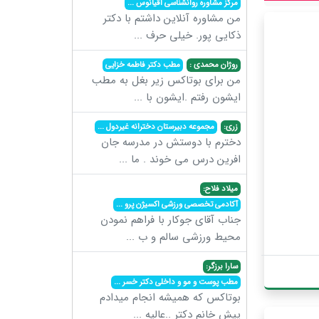
مرکز مشاوره روانشناسی اقیانوس
...
من مشاوره آنلاین داشتم با دکتر
ذکایی پور. خیلی حرف
...
روژان محمدی :
مطب دکتر فاطمه خزایی
من برای بوتاکس زیر بغل به مطب
ایشون رفتم .ایشون با
...
زری:
مجموعه دبیرستان دخترانه غیردول
...
دخترم با دوستش در مدرسه جان
افرین درس می خوند . ما
...
میلاد فلاح:
آکادمی تخصصی ورزشی اکسیژن پرو
...
جناب آقای جوکار با فراهم نمودن
محیط ورزشی سالم و ب
...
سارا برزگر:
مطب پوست و مو و داخلی دکتر خسر
...
بوتاکس که همیشه انجام میدادم
پیش خانم دکتر ..عالیه
...