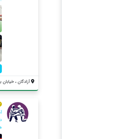
آزادگان ، خیابان ب
د
ه