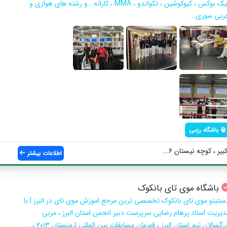
کیک بوکس ، کیوکوشین ، تکواندو ، MMA ، کاراته...و رشته های هوازی و
ربی سوزی...
باشگاه رزمی
بیر ، کوچه نیستان ۶...
اطلاعات بیشتر
باشگاه موی تای بانکوک
نستیتو موی تای بانکوک تخصصی ترین مرجع اموزش موی تای در البرز | با
دیریت استاد پرهام رضایی سرپرست دبیر انجمن استان البرز ، مربی
رگسالان تیم استان البرز ، قهرمان مسابقات بین المللی ارمنستان ۲۰۱۳ ، ...