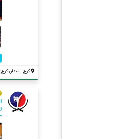
کرج ، میدان کرج ،
آ
ای
3 و مدرک مربی گری معتبر از 