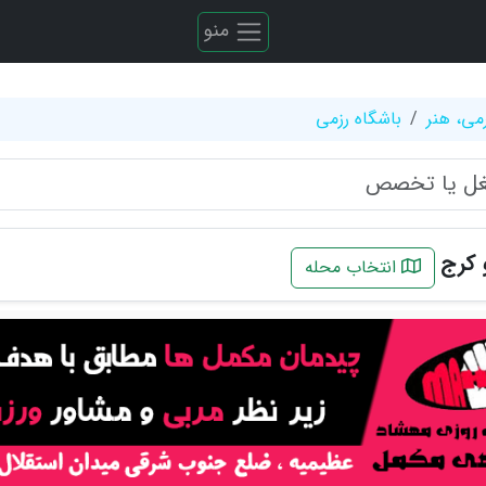
منو
می، هنر
باشگاه رزمی
 کرج
انتخاب محله