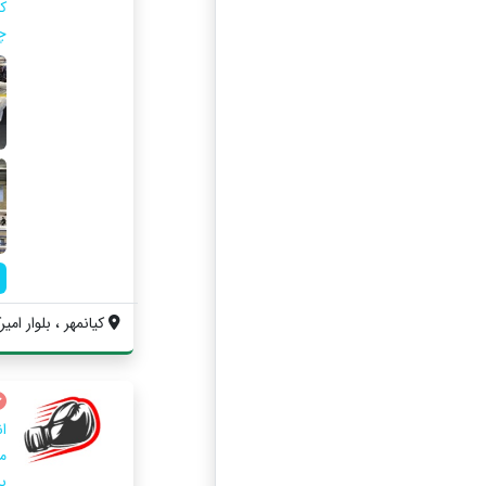
چ
کیانمهر ، بلوار امیرک
ا
م
بز