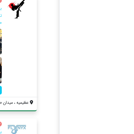
با
ت
ح
عظیمیه ، میدان طا
ب