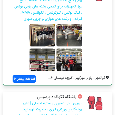
رزمی کرج با فضایی به مساحت ۵۰۰متر مربع
فول تجهیزات برای تمامی رشته های رزمی بوکس
، کیک بوکس ، کیوکوشین ، تکواندو ، MMA ،
کاراته...و رشته های هوازی و چربی سوزی...
کیانمهر ، بلوار امیرکبیر ، کوچه نیستان ۶...
اطلاعات بیشتر
باشگاه تکوانده پرسیس
مربیان: علی نصیری و هانیه اخلاقی | اولین
روف‌گاردن ورزشی ایران ، جایی‌که قهرمان‌ها