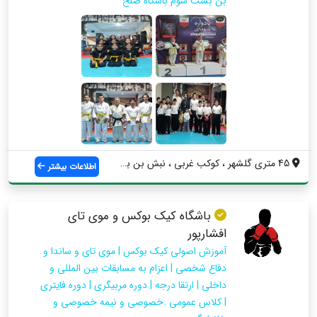
بن بست سوم باشگاه صلح
45 متری گلشهر ، کوکب غربی ، نبش بن بست س...
اطلاعات بیشتر
باشگاه کیک بوکس و موی تای
افشارپور
آموزش اصولی کیک بوکس | موی تای و ساندا و
دفاع شخصی | اعزام به مسابقات بین المللی و
داخلی | ارتقا درجه | دوره مربیگری | دوره فایتری
| کلاس عمومی .خصوصی و نیمه خصوصی و