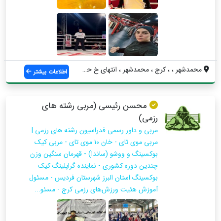
محمدشهر ، ، کرج ، محمدشهر ، انتهای خ حاف...
اطلاعات بیشتر
محسن رئیسی (مربی رشته های
رزمی)
مربی و داور رسمی فدراسیون رشته های رزمی |
مربی موی تای - خان ۱۰ موی تای - مربی کیک
بوکسینگ و ووشو (ساندا) - قهرمان سنگین وزن
چندین دوره کشوری - نماینده گراپلینگ کیک
بوکسینگ استان البرز شهرستان فردیس - مسئول
آموزش هئیت ورزش‌های رزمی کرج - مسئو...