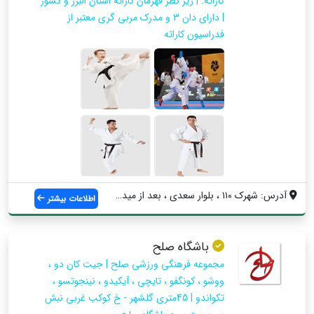
کاراته. | زیر نظر قهرمان کاراته استان البرز و کشور
| دارای دان 3 و مدرک مربی گری معتبر از
فدراسیون کاراته
آدرس: شهرک ۱۱۰ ، بلوار سعدی ، بعد از مید...
اطلاعات بیشتر
باشگاه صلح
مجموعه فرهنگی ورزشی صلح | جیت کان دو ،
ووشو ، کونگفو ، تایچی ، آیکیدو ، نینجوتسو ،
تکواندو | 45متری گلشهر - خ کوکب غربی نبش