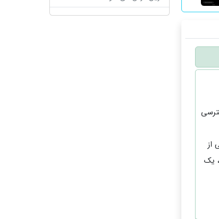
سترسی
 از
، یک