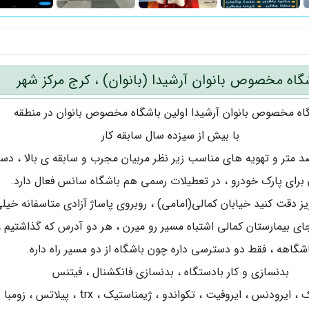
گاه مخصوص بانوان آرشیدا (بانوان) ، کرج مرکز شهر
اه مخصوص بانوان آرشیدا اولین باشگاه مخصوص بانوان در منطقه
با بیش از سیزده سال سابقه کار
 متر و تهویه های مناسب زیر نظر مربیان مجرب و سابقه ی بالا ، د
برای پارک خودرو ، در تعطیلات رسمی هم باشگاه سانس فعال دارد.
ز دقت کنید خیابان کمالی(امامی) ، روبروی پاساژ آزادی متاسفانه خیلی
ای بیمارستان کمالی اشتباه مسیر رو میرن ، هر دو آدرس که گذاشتیم 
شگاهه ، فقط دو دسترسی داره چون باشگاه از دو مسیر راه داره.
بدنسازی و کار بادستگاه ، بدنسازی فانکشنال ، فیتنس
 ایرودنس ، ایروفیت ، تکواندو ، ژیمناستیک ، trx ، پیلاتس ، زومبا