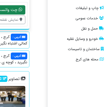
چاپ و تبلیغات
چت واتسپ
خدمات عمومی
نمایش نقشه
حمل و نقل
کرج ، خ
آدرس
:
خودرو و وسایل نقلیه
کمالی اشتباه نگیری
ساختمان و تاسیسات
کرج ، آ
آدرس
:
محله های کرج
نگیرید ، کوچه ی هن
13
تص
تصاویر