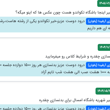
1405/02/
یر اینجا باشگاه تکواندو هست چون عکس ها که اینو میگه؟
درود دوست عزیز،خیر تکواندو یکی از رشته هاست،رش
ی آرشیدا (بانوان)
 ای هم داریم
1404/11/
سازی چقدره و شرایط کلاس رو میفرمایید
درود دوست عز
ی آرشیدا (بانوان)
یم آزاد
1404/05/
یر شهریه باشگاه امسال برای بدنسازی چقدره
درود دوست عز
ی آرشیدا (بانوان)