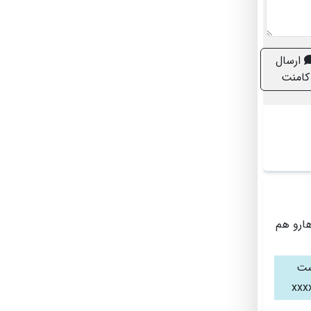
ارسال
کامنت
هارو هم
شت