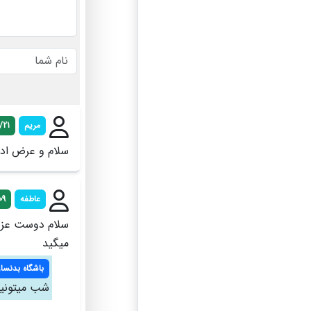
مریم
/21
سلام و عرض ادب شهری
عاطفه
09
سلام دوست عزیز
میگید
باشگاه بدنساز
شب میتونید تشریف بیا