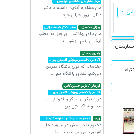
مرکز مشاوره روانشناسی اقیانوس
...
من مشاوره آنلاین داشتم با دکتر
ابی
ذکایی پور. خیلی حرف
...
روژان محمدی :
مطب دکتر فاطمه خزایی
من برای بوتاکس زیر بغل به مطب
ایشون رفتم .ایشون با
...
بیمارستان
رادین رحمانی:
آکادمی تخصصی ورزشی اکسیژن پرو
...
چندساله که توی باشگاه تمرین
تباه
می‌کنم. فضای باشگاه هم
...
اورهان کامل و حسین کامل:
آکادمی تخصصی ورزشی اکسیژن پرو
...
درود بیکران تشکر و قدردانی از
مجموعه اکسیژن پرو
...
زری:
مجموعه دبیرستان دخترانه غیردول
...
دخترم با دوستش در مدرسه جان
افرین درس می خوند . ما
...