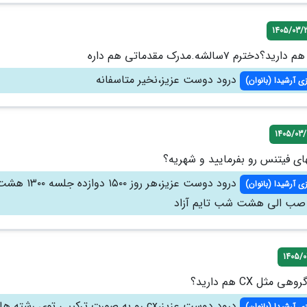
1405/03/
رم ۷سالشه.مدرک مقدماتی هم داره
درود دوست عزیز،نخیر متاسفانه
ی آرشیدا (بانوان)
1405/03/
ای فیتنس رو بفرمایید و شهریه؟
درود دوست عزیز،هر روز ۰۰
ی آرشیدا (بانوان)
1405/0
ثل CX هم دارید؟
درود دوست عزیز،cx رو به صورت ترکیبی توی رشته
ی آرشیدا (بانوان)