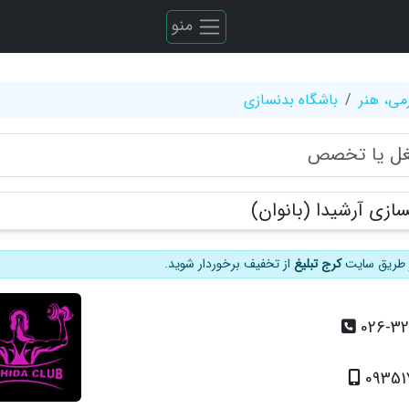
منو
می، هنر
باشگاه بدنسازی
ازی آرشیدا (بانوان)
از طریق سایت
کرج تبلیغ
از تخفیف برخوردار شوید.
026-3
09351