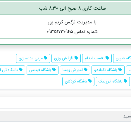
ساعت کاری ۸ صبح الی ۸:۳۰ شب
با مدیریت نرگس کریم پور
شماره تماس 09351730945
اه بانوان
تناسب اندام
افزایش وزن
مربی بدنسازی
ک
باشگاه تکواندو
آموزش زومبا
باشگاه فیتنس
باشگاه تی آ
باشگاه ایروبیک
باشگاه کودکان
سید