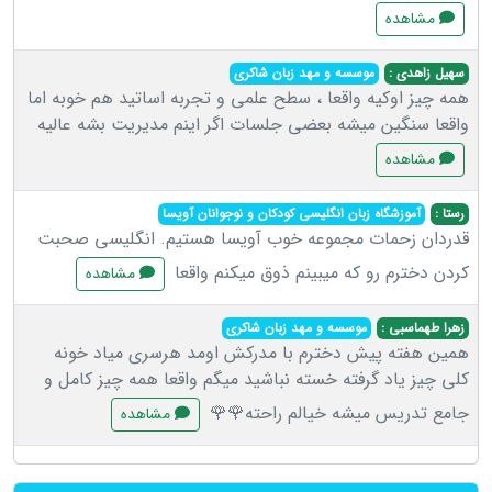
مشاهده
سهیل زاهدی :
موسسه و مهد زبان شاکری
همه چیز اوکیه واقعا ، سطح علمی و تجربه اساتید هم خوبه اما
واقعا سنگین میشه بعضی جلسات اگر اینم مدیریت بشه عالیه
مشاهده
رستا :
آموزشگاه زبان انگلیسی کودکان و نوجوانان آویسا
قدردان زحمات مجموعه خوب آویسا هستیم. انگلیسی صحبت
کردن دخترم رو که میبینم ذوق میکنم واقعا
مشاهده
زهرا طهماسبی :
موسسه و مهد زبان شاکری
همین هفته پیش دخترم با مدرکش اومد هرسری میاد خونه
کلی چیز یاد گرفته خسته نباشید میگم واقعا همه چیز کامل و
جامع تدریس میشه خیالم راحته🌹🌹
مشاهده