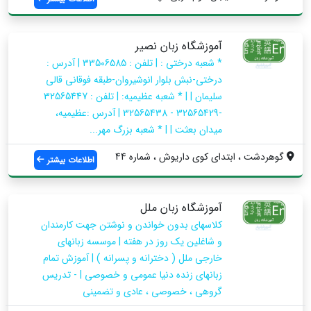
آموزشگاه زبان نصیر
* شعبه درختی : | تلفن : 33506585 | آدرس :
درختی-نبش بلوار انوشیروان-طبقه فوقانی قالی
سلیمان | | * شعبه عظیمیه: | تلفن : 32565447
-32565429 - 32565438 | آدرس :عظیمیه،
میدان بعثت | | * شعبه بزرگ مهر...
گوهردشت ، ابتدای کوی داریوش ، شماره 44
اطلاعات بیشتر
آموزشگاه زبان ملل
کلاسهای بدون خواندن و نوشتن جهت کارمندان
و شاغلین یک روز در هفته | موسسه زبانهای
خارجی ملل ( دخترانه و پسرانه ) | آموزش تمام
زبانهای زنده دنیا عمومی و خصوصی | - تدریس
گروهی ، خصوصی ، عادی و تضمینی