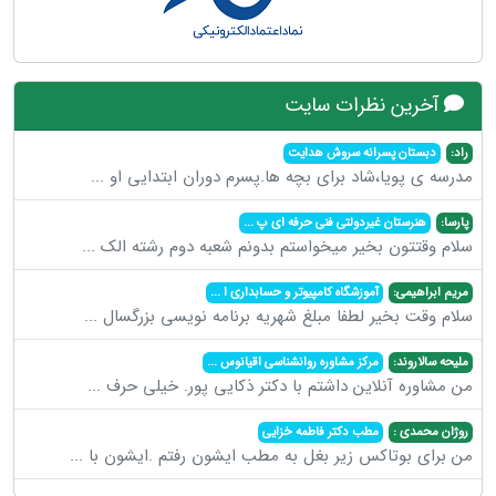
آخرین نظرات سایت
راد:
دبستان پسرانه سروش هدایت
مدرسه ی پویا،شاد برای بچه ها.پسرم دوران ابتدایی او
...
پارسا:
هنرستان غیردولتی فنی حرفه ای پ
...
سلام وقتتون بخیر میخواستم بدونم شعبه دوم رشته الک
...
مریم ابراهیمی:
آموزشگاه کامپیوتر و حسابداری ا
...
سلام وقت بخیر لطفا مبلغ شهریه برنامه نویسی بزرگسال
...
ملیحه سالاروند:
مرکز مشاوره روانشناسی اقیانوس
...
من مشاوره آنلاین داشتم با دکتر ذکایی پور. خیلی حرف
...
روژان محمدی :
مطب دکتر فاطمه خزایی
من برای بوتاکس زیر بغل به مطب ایشون رفتم .ایشون با
...