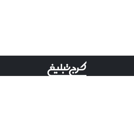
©کرج تبلیغ علامت تجاری ثبت شده در "اداره ثبت برند"
میباشد و هرگونه استفاده از این عنوان با پسوند و پیشوند قابل
پیگیری قضایی میباشد.
دارای نماد اعتبار 1 ستاره از مركز توسعه تجارت الكترونیكی
وزارت صنعت، معدن و تجارت.
مسئولیت آگهی های درج شده در این سایت بر عهده آگهی
دهنده می باشد.