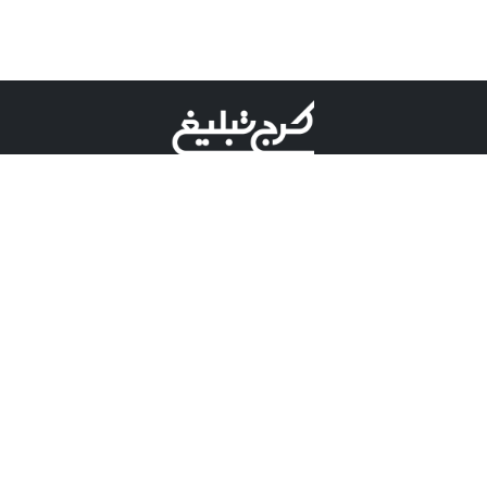
©کرج تبلیغ علامت تجاری ثبت شده در "اداره ثبت برند"
میباشد و هرگونه استفاده از این عنوان با پسوند و پیشوند قابل
پیگیری قضایی میباشد.
دارای نماد اعتبار 1 ستاره از مركز توسعه تجارت الكترونیكی
وزارت صنعت، معدن و تجارت.
مسئولیت آگهی های درج شده در این سایت بر عهده آگهی
دهنده می باشد.
تعرفه تبلیغات
پنل کاربری