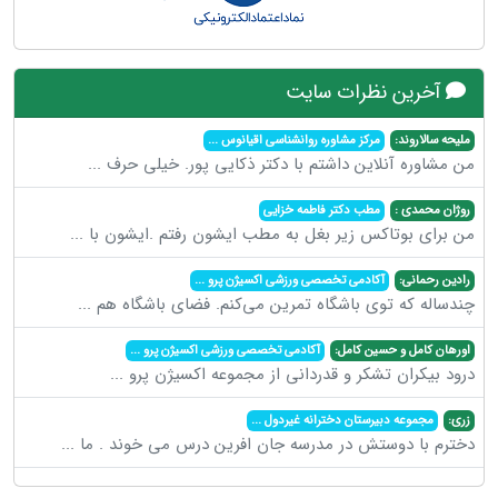
آخرین نظرات سایت
ملیحه سالاروند:
مرکز مشاوره روانشناسی اقیانوس
...
من مشاوره آنلاین داشتم با دکتر ذکایی پور. خیلی حرف
...
روژان محمدی :
مطب دکتر فاطمه خزایی
من برای بوتاکس زیر بغل به مطب ایشون رفتم .ایشون با
...
رادین رحمانی:
آکادمی تخصصی ورزشی اکسیژن پرو
...
چندساله که توی باشگاه تمرین می‌کنم. فضای باشگاه هم
...
اورهان کامل و حسین کامل:
آکادمی تخصصی ورزشی اکسیژن پرو
...
درود بیکران تشکر و قدردانی از مجموعه اکسیژن پرو
...
زری:
مجموعه دبیرستان دخترانه غیردول
...
دخترم با دوستش در مدرسه جان افرین درس می خوند . ما
...