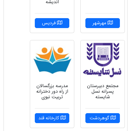
اندیشه
مهرشهر
فردیس
مجتمع دبیرستان
مدرسه بزرگسالان
پسرانه نسل
از راه دور دخترانه
شایسته
تربیت نبوی
گوهردشت
کارخانه قند